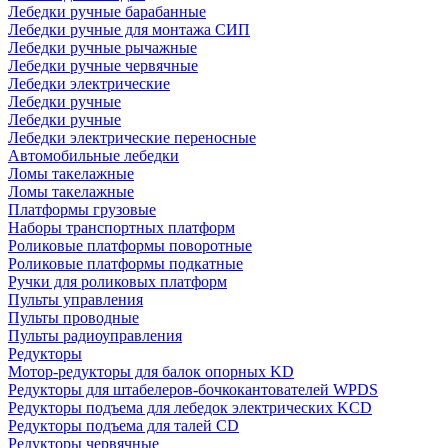
Лебедки ручные барабанные
Лебедки ручные для монтажа СИП
Лебедки ручные рычажные
Лебедки ручные червячные
Лебедки электрические
Лебедки ручные
Лебедки ручные
Лебедки электрические переносные
Автомобильные лебедки
Ломы такелажные
Ломы такелажные
Платформы грузовые
Наборы транспортных платформ
Роликовые платформы поворотные
Роликовые платформы подкатные
Ручки для роликовых платформ
Пульты управления
Пульты проводные
Пульты радиоуправления
Редукторы
Мотор-редукторы для балок опорных KD
Редукторы для штабелеров-бочкокантователей WPDS
Редукторы подъема для лебедок электрических KCD
Редукторы подъема для талей CD
Редукторы червячные