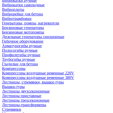
Виброкатки ручные
Виброкатки самоходные
Виброплиты
Виброрейки для бетона
Вибротрамбовки
Генераторы, помпы, нагреватели
Бензиновые генераторы
Бензиновые мотопомпы
Дизельные генераторы синхронные
Гибочное оборудование
Арматурогибы ручные
Полосогибы ручные
Профилегибы ручные
Трубогибы ручные
Гладилки для бетона
Компрессоры
Компрессоры воздушные ременные 220V
Компрессоры воздушные ременные 380V
Лестницы, стремянки, вышки-туры
Вышки-туры
Лестницы двухсекционные
Лестницы приставные
Лестницы трехсекционные
Лестницы-трансформеры
Стремянки