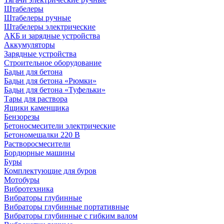
Штабелеры
Штабелеры ручные
Штабелеры электрические
АКБ и зарядные устройства
Аккумуляторы
Зарядные устройства
Строительное оборудование
Бадьи для бетона
Бадьи для бетона «Рюмки»
Бадьи для бетона «Туфельки»
Тары для раствора
Ящики каменщика
Бензорезы
Бетоносмесители электрические
Бетономешалки 220 В
Растворосмесители
Бордюрные машины
Буры
Комплектующие для буров
Мотобуры
Вибротехника
Вибраторы глубинные
Вибраторы глубинные портативные
Вибраторы глубинные с гибким валом