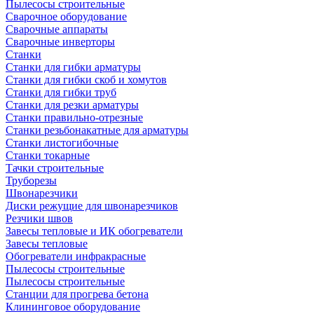
Пылесосы строительные
Сварочное оборудование
Сварочные аппараты
Сварочные инверторы
Станки
Станки для гибки арматуры
Станки для гибки скоб и хомутов
Станки для гибки труб
Станки для резки арматуры
Станки правильно-отрезные
Станки резьбонакатные для арматуры
Станки листогибочные
Станки токарные
Тачки строительные
Труборезы
Швонарезчики
Диски режущие для швонарезчиков
Резчики швов
Завесы тепловые и ИК обогреватели
Завесы тепловые
Обогреватели инфракрасные
Пылесосы строительные
Пылесосы строительные
Станции для прогрева бетона
Клининговое оборудование