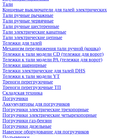
Тали
Концевые выключатели для талей электрических
Тали ручные рычажные
Тали ручные червячные
Тали ручные шестеренные
Тали электрические канатные
Тали электрические цепные
Тележки для талей
Механизм передвижения тали ручной (кошка)
Тележки к тали модели CD (тележки для ворот)
Тележки к тали модели РА (тележки для ворот)
Тележки шарнирные
Тележки электрические для талей DHS
Тележки к тали модели YT
Треноги перегрузочные
Треноги перегрузочные ТП
Складская техника
Погрузчики
Аккумуляторы для погрузчиков
Погрузчики электрические трехопорные
Погрузчики электрические четырехопорные
Погрузчики газ-бензин
Погрузчики дизельные
Навесное оборудование для погрузчиков
Подъемники