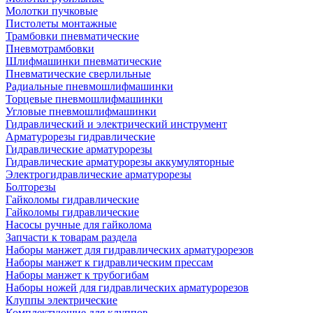
Молотки пучковые
Пистолеты монтажные
Трамбовки пневматические
Пневмотрамбовки
Шлифмашинки пневматические
Пневматические сверлильные
Радиальные пневмошлифмашинки
Торцевые пневмошлифмашинки
Угловые пневмошлифмашинки
Гидравлический и электрический инструмент
Арматурорезы гидравлические
Гидравлические арматурорезы
Гидравлические арматурорезы аккумуляторные
Электрогидравлические арматурорезы
Болторезы
Гайколомы гидравлические
Гайколомы гидравлические
Насосы ручные для гайколома
Запчасти к товарам раздела
Наборы манжет для гидравлических арматурорезов
Наборы манжет к гидравлическим прессам
Наборы манжет к трубогибам
Наборы ножей для гидравлических арматурорезов
Клуппы электрические
Комплектующие для клуппов