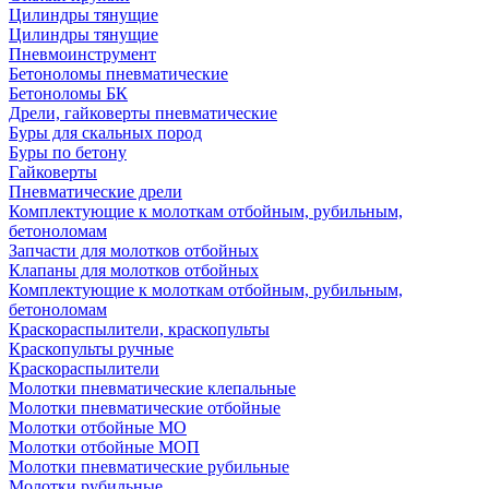
Цилиндры тянущие
Цилиндры тянущие
Пневмоинструмент
Бетоноломы пневматические
Бетоноломы БК
Дрели, гайковерты пневматические
Буры для скальных пород
Буры по бетону
Гайковерты
Пневматические дрели
Комплектующие к молоткам отбойным, рубильным,
бетоноломам
Запчасти для молотков отбойных
Клапаны для молотков отбойных
Комплектующие к молоткам отбойным, рубильным,
бетоноломам
Краскораспылители, краскопульты
Краскопульты ручные
Краскораспылители
Молотки пневматические клепальные
Молотки пневматические отбойные
Молотки отбойные МО
Молотки отбойные МОП
Молотки пневматические рубильные
Молотки рубильные