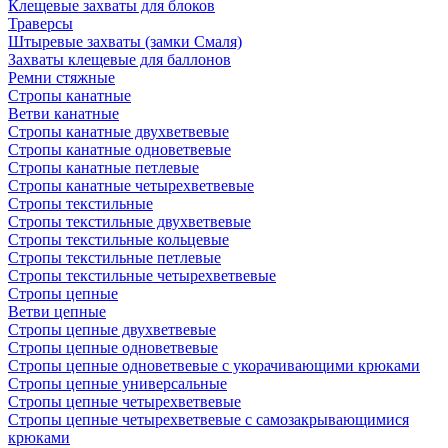
Клещевые захваты для блоков
Траверсы
Штыревые захваты (замки Смаля)
Захваты клещевые для баллонов
Ремни стяжные
Стропы канатные
Ветви канатные
Стропы канатные двухветвевые
Стропы канатные одноветвевые
Стропы канатные петлевые
Стропы канатные четырехветвевые
Стропы текстильные
Стропы текстильные двухветвевые
Стропы текстильные кольцевые
Стропы текстильные петлевые
Стропы текстильные четырехветвевые
Стропы цепные
Ветви цепные
Стропы цепные двухветвевые
Стропы цепные одноветвевые
Стропы цепные одноветвевые с укорачивающими крюками
Стропы цепные универсальные
Стропы цепные четырехветвевые
Стропы цепные четырехветвевые с самозакрывающимися
крюками