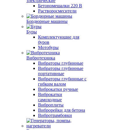
электрические
Бетономешалки 220 В
Растворосмесители
Бордюрные машины
Буры
Комплектующие для
буров
Мотобуры
Вибротехника
Вибраторы глубинные
Вибраторы глубинные
портативные
Вибраторы глубинные с
гибким валом
Виброкатки ручные
Виброкатки
самоходные
Виброплиты
Виброрейки для бетона
Вибротрамбовки