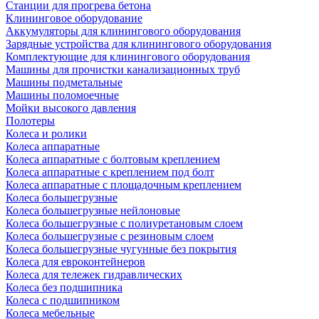
Станции для прогрева бетона
Клининговое оборудование
Аккумуляторы для клинингового оборудования
Зарядные устройства для клинингового оборудования
Комплектующие для клинингового оборудования
Машины для прочистки канализационных труб
Машины подметальные
Машины поломоечные
Мойки высокого давления
Полотеры
Колеса и ролики
Колеса аппаратные
Колеса аппаратные с болтовым креплением
Колеса аппаратные с креплением под болт
Колеса аппаратные с площадочным креплением
Колеса большегрузные
Колеса большегрузные нейлоновые
Колеса большегрузные с полиуретановым слоем
Колеса большегрузные с резиновым слоем
Колеса большегрузные чугунные без покрытия
Колеса для евроконтейнеров
Колеса для тележек гидравлических
Колеса без подшипника
Колеса с подшипником
Колеса мебельные