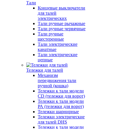
Тали
Концевые выключатели
для талей
электрических
Тали ручные рычажные
Тали ручные червячные
Тали ручные
шестеренные
Тали электрические
канатные
Тали электрические
цепные
Тележки для талей
Механизм
передвижения тали
ручной (кошка)
Тележки к тали модели
CD (тележки для ворот)
Тележки к тали модели
РА (тележки для ворот)
Тележки шарнирные
Тележки электрические
для талей DHS
Тележки к тали модели