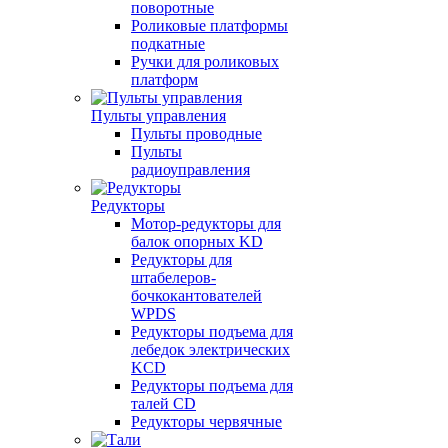
поворотные
Роликовые платформы
подкатные
Ручки для роликовых
платформ
Пульты управления
Пульты проводные
Пульты
радиоуправления
Редукторы
Мотор-редукторы для
балок опорных KD
Редукторы для
штабелеров-
бочкокантователей
WPDS
Редукторы подъема для
лебедок электрических
KCD
Редукторы подъема для
талей CD
Редукторы червячные