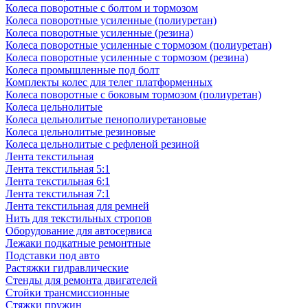
Колеса поворотные с болтом и тормозом
Колеса поворотные усиленные (полиуретан)
Колеса поворотные усиленные (резина)
Колеса поворотные усиленные с тормозом (полиуретан)
Колеса поворотные усиленные с тормозом (резина)
Колеса промышленные под болт
Комплекты колес для телег платформенных
Колеса поворотные c боковым тормозом (полиуретан)
Колеса цельнолитые
Колеса цельнолитые пенополиуретановые
Колеса цельнолитые резиновые
Колеса цельнолитые с рефленой резиной
Лента текстильная
Лента текстильная 5:1
Лента текстильная 6:1
Лента текстильная 7:1
Лента текстильная для ремней
Нить для текстильных стропов
Оборудование для автосервиса
Лежаки подкатные ремонтные
Подставки под авто
Растяжки гидравлические
Стенды для ремонта двигателей
Стойки трансмиссионные
Стяжки пружин