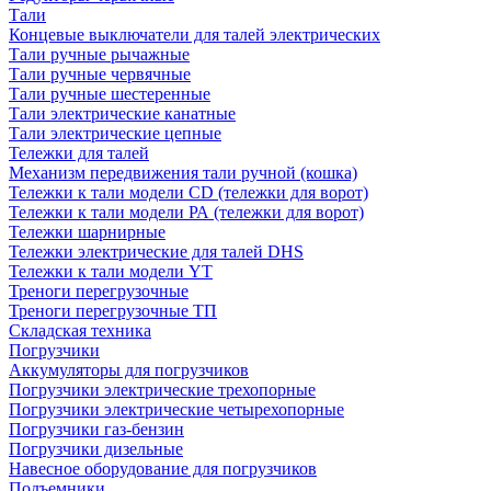
Тали
Концевые выключатели для талей электрических
Тали ручные рычажные
Тали ручные червячные
Тали ручные шестеренные
Тали электрические канатные
Тали электрические цепные
Тележки для талей
Механизм передвижения тали ручной (кошка)
Тележки к тали модели CD (тележки для ворот)
Тележки к тали модели РА (тележки для ворот)
Тележки шарнирные
Тележки электрические для талей DHS
Тележки к тали модели YT
Треноги перегрузочные
Треноги перегрузочные ТП
Складская техника
Погрузчики
Аккумуляторы для погрузчиков
Погрузчики электрические трехопорные
Погрузчики электрические четырехопорные
Погрузчики газ-бензин
Погрузчики дизельные
Навесное оборудование для погрузчиков
Подъемники