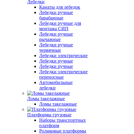
Лебедки
Канаты для лебедок
Лебедки ручные
барабанные
Лебедки ручные для
монтажа СИП
Лебедки ручные
рычажные
Лебедки ручные
червячные
Лебедки электрические
Лебедки ручные
Лебедки ручные
Лебедки электрические
переносные
Автомобильные
лебедки
Ломы такелажные
Ломы такелажные
Платформы грузовые
Наборы транспортных
платформ
Роликовые платформы