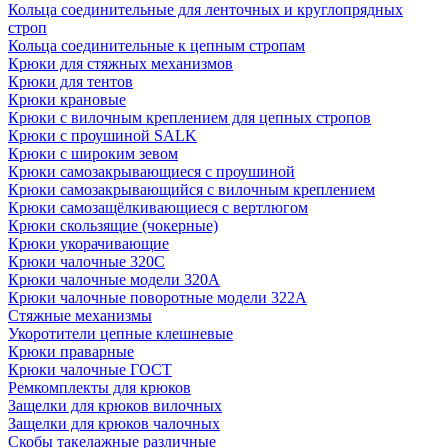
Кольца соединительные для ленточных и круглопрядных
строп
Кольца соединительные к цепным стропам
Крюки для стяжных механизмов
Крюки для тентов
Крюки крановые
Крюки с вилочным креплением для цепных стропов
Крюки с проушиной SALK
Крюки с широким зевом
Крюки самозакрывающиеся с проушиной
Крюки самозакрывающийся с вилочным креплением
Крюки самозащёлкивающиеся с вертлюгом
Крюки скользящие (чокерные)
Крюки укорачивающие
Крюки чалочные 320C
Крюки чалочные модели 320А
Крюки чалочные поворотные модели 322А
Стяжные механизмы
Укоротители цепные клешневые
Крюки праварные
Крюки чалочные ГОСТ
Ремкомплекты для крюков
Защелки для крюков вилочных
Защелки для крюков чалочных
Скобы такелажные различные