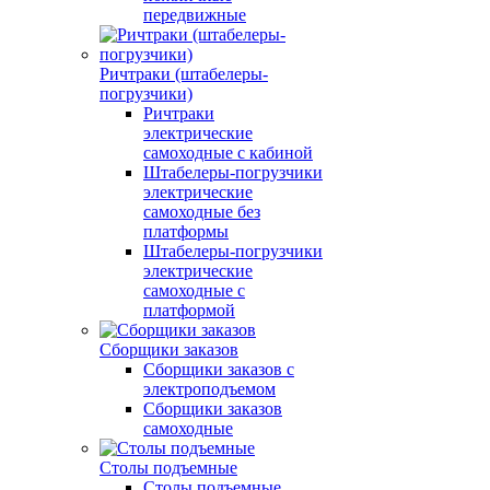
передвижные
Ричтраки (штабелеры-
погрузчики)
Ричтраки
электрические
самоходные с кабиной
Штабелеры-погрузчики
электрические
самоходные без
платформы
Штабелеры-погрузчики
электрические
самоходные с
платформой
Сборщики заказов
Сборщики заказов с
электроподъемом
Сборщики заказов
самоходные
Столы подъемные
Столы подъемные