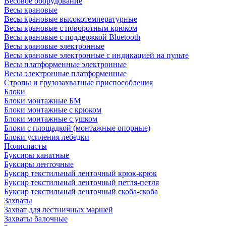
Весовое оборудование
Весы крановые
Весы крановые высокотемпературные
Весы крановые с поворотным крюком
Весы крановые с поддержкой Bluetooth
Весы крановые электронные
Весы крановые электронные с индикацией на пульте
Весы платформенные электронные
Весы электронные платформенные
Стропы и грузозахватные приспособления
Блоки
Блоки монтажные БМ
Блоки монтажные с крюком
Блоки монтажные с ушком
Блоки с площадкой (монтажные опорные)
Блоки усиления лебедки
Полиспасты
Буксиры канатные
Буксиры ленточные
Буксир текстильный ленточный крюк-крюк
Буксир текстильный ленточный петля-петля
Буксир текстильный ленточный скоба-скоба
Захваты
Захват для лестничных маршей
Захваты балочные