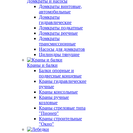
Домкраты и насосы
Домкраты винтовые,
автомобильные
Домкраты
гидравлические
Домкраты подкатные
Домкраты реечные
Домкраты
трансмиссионные
Насосы для домкратов
Цилиндры тянущие
Краны и балки
Балки опорные и
подвесные концевые
Краны гидравлические
ручные
Краны консольные
Краны ручные
козловые
Краны стреловые типа
"Пионер"
Краны строительные
"Окно"