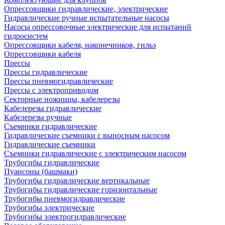
Опрессовщики гидравлические, электрические
Гидравлические ручные испытательные насосы
Насосы опрессовочные электрические для испытаний
гидросистем
Опрессовщики кабеля, наконечников, гильз
Опрессовщики кабеля
Прессы
Прессы гидравлические
Прессы пневмогидравлические
Прессы с электроприводом
Секторные ножницы, кабелерезы
Кабелерезы гидравлические
Кабелерезы ручные
Съемники гидравлические
Гидравлические cъемники с выносным насосом
Гидравлические съемники
Съемники гидравлические с электрическим насосом
Трубогибы гидравлические
Пуансоны (башмаки)
Трубогибы гидравлические вертикальные
Трубогибы гидравлические горизонтальные
Трубогибы пневмогидравлические
Трубогибы электрические
Трубогибы электрогидравлические