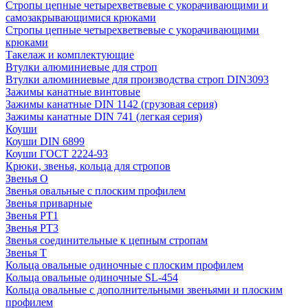
Стропы цепные четырехветвевые с укорачивающими и
самозакрывающимися крюками
Стропы цепные четырехветвевые с укорачивающими
крюками
Такелаж и комплектующие
Втулки алюминиевые для строп
Втулки алюминиевые для производства строп DIN3093
Зажимы канатные винтовые
Зажимы канатные DIN 1142 (грузовая серия)
Зажимы канатные DIN 741 (легкая серия)
Коуши
Коуши DIN 6899
Коуши ГОСТ 2224-93
Крюки, звенья, кольца для стропов
Звенья О
Звенья овальные с плоским профилем
Звенья приварные
Звенья РТ1
Звенья РТ3
Звенья соединительные к цепным стропам
Звенья Т
Кольца овальные одиночные c плоским профилем
Кольца овальные одиночные SL-454
Кольца овальные с дополнительными звеньями и плоским
профилем