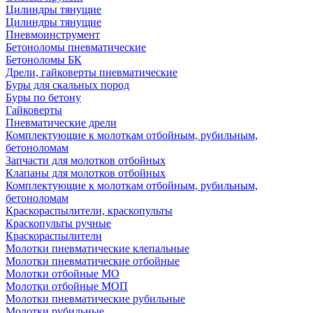
Цилиндры тянущие
Цилиндры тянущие
Пневмоинструмент
Бетоноломы пневматические
Бетоноломы БК
Дрели, гайковерты пневматические
Буры для скальных пород
Буры по бетону
Гайковерты
Пневматические дрели
Комплектующие к молоткам отбойным, рубильным,
бетоноломам
Запчасти для молотков отбойных
Клапаны для молотков отбойных
Комплектующие к молоткам отбойным, рубильным,
бетоноломам
Краскораспылители, краскопульты
Краскопульты ручные
Краскораспылители
Молотки пневматические клепальные
Молотки пневматические отбойные
Молотки отбойные МО
Молотки отбойные МОП
Молотки пневматические рубильные
Молотки рубильные