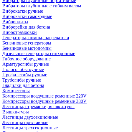
Вибраторы глубинные портативные
Вибраторы глубинные с гибким валом
Виброкатки ручные
Виброкатки самоходные
Виброплиты
Виброрейки для бетона
Вибротрамбовки
Генераторы, помпы, нагреватели
Бензиновые генераторы
Бензиновые мотопомпы
Дизельные генераторы синхронные
Гибочное оборудование
Арматурогибы ручные
Полосогибы ручные
Профилегибы ручные
Трубогибы ручные
Гладилки для бетона
Компрессоры
Компрессоры воздушные ременные 220V
Компрессоры воздушные ременные 380V
Лестницы, стремянки, вышки-туры
Вышки-туры
Лестницы двухсекционные
Лестницы приставные
Лестницы трехсекционные