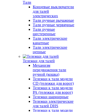
Тали
Концевые выключатели
для талей
электрических
Тали ручные рычажные
Тали ручные червячные
Тали ручные
шестеренные
Тали электрические
канатные
Тали электрические
цепные
Тележки для талей
Механизм
передвижения тали
ручной (кошка)
Тележки к тали модели
CD (тележки для ворот)
Тележки к тали модели
РА (тележки для ворот)
Тележки шарнирные
Тележки электрические
для талей DHS
Тележки к тали модели