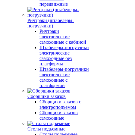
передвижные
Ричтраки (штабелеры-
погрузчики)
Ричтраки
электрические
самоходные с кабиной
Штабелеры-погрузчики
электрические
самоходные без
платформы
Штабелеры-погрузчики
электрические
самоходные с
платформой
Сборщики заказов
Сборщики заказов с
электроподъемом
Сборщики заказов
самоходные
Столы подъемные
Столы подъемные