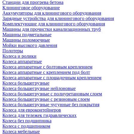
Станции для прогрева бетона
Клининговое оборудование
Аккумуляторы для клинингового оборудования
Зарядные устройства для клинингового оборудования
Комплектующие для клинингового оборудования
Машины для прочистки канализационных труб
Машины подметальные
Машины поломоечные
Мойки высокого давления
Полотеры
Колеса и ролики
Колеса аппаратные
Колеса аппаратные с болтовым креплением
Колеса аппаратные с креплением под болт
Колеса аппаратные с площадочным креплением
Колеса большегрузные
Колеса большегрузные нейлоновые
Колеса большегрузные с полиуретановым слоем
Колеса большегрузные с резиновым слоем
Колеса большегрузные чугунные без покрытия
Колеса для евроконтейнеров
Колеса для тележек гидравлических
Колеса без подшипника
Колеса с подшипником
Колеса мебельные