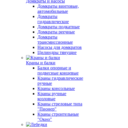
Домкраты и насосы
Домкраты винтовые,
автомобильные
Домкраты
гидравлические
Домкраты подкатные
Домкраты реечные
Домкраты
трансмиссионные
Насосы для домкратов
Цилиндры тянущие
Краны и балки
Балки опорные и
подвесные концевые
Краны гидравлические
ручные
Краны консольные
Краны ручные
козловые
Краны стреловые типа
"Пионер"
Краны строительные
"Окно"