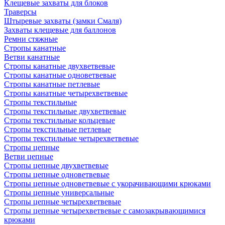
Клещевые захваты для блоков
Траверсы
Штыревые захваты (замки Смаля)
Захваты клещевые для баллонов
Ремни стяжные
Стропы канатные
Ветви канатные
Стропы канатные двухветвевые
Стропы канатные одноветвевые
Стропы канатные петлевые
Стропы канатные четырехветвевые
Стропы текстильные
Стропы текстильные двухветвевые
Стропы текстильные кольцевые
Стропы текстильные петлевые
Стропы текстильные четырехветвевые
Стропы цепные
Ветви цепные
Стропы цепные двухветвевые
Стропы цепные одноветвевые
Стропы цепные одноветвевые с укорачивающими крюками
Стропы цепные универсальные
Стропы цепные четырехветвевые
Стропы цепные четырехветвевые с самозакрывающимися
крюками