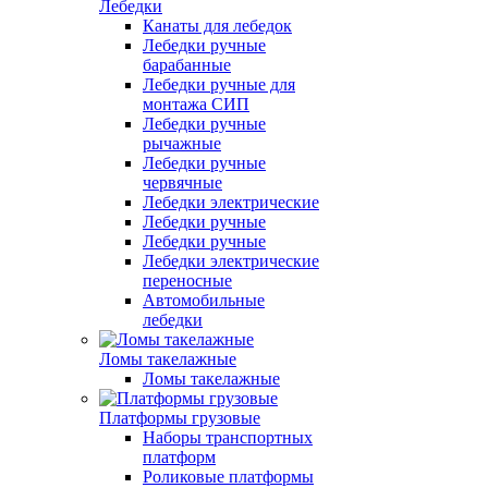
Лебедки
Канаты для лебедок
Лебедки ручные
барабанные
Лебедки ручные для
монтажа СИП
Лебедки ручные
рычажные
Лебедки ручные
червячные
Лебедки электрические
Лебедки ручные
Лебедки ручные
Лебедки электрические
переносные
Автомобильные
лебедки
Ломы такелажные
Ломы такелажные
Платформы грузовые
Наборы транспортных
платформ
Роликовые платформы