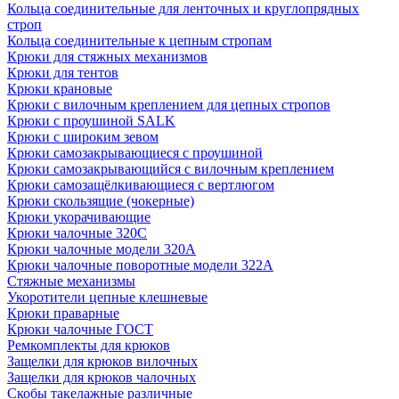
Кольца соединительные для ленточных и круглопрядных
строп
Кольца соединительные к цепным стропам
Крюки для стяжных механизмов
Крюки для тентов
Крюки крановые
Крюки с вилочным креплением для цепных стропов
Крюки с проушиной SALK
Крюки с широким зевом
Крюки самозакрывающиеся с проушиной
Крюки самозакрывающийся с вилочным креплением
Крюки самозащёлкивающиеся с вертлюгом
Крюки скользящие (чокерные)
Крюки укорачивающие
Крюки чалочные 320C
Крюки чалочные модели 320А
Крюки чалочные поворотные модели 322А
Стяжные механизмы
Укоротители цепные клешневые
Крюки праварные
Крюки чалочные ГОСТ
Ремкомплекты для крюков
Защелки для крюков вилочных
Защелки для крюков чалочных
Скобы такелажные различные