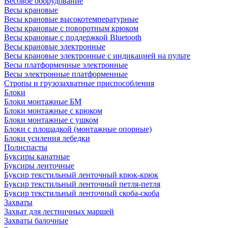
Весовое оборудование
Весы крановые
Весы крановые высокотемпературные
Весы крановые с поворотным крюком
Весы крановые с поддержкой Bluetooth
Весы крановые электронные
Весы крановые электронные с индикацией на пульте
Весы платформенные электронные
Весы электронные платформенные
Стропы и грузозахватные приспособления
Блоки
Блоки монтажные БМ
Блоки монтажные с крюком
Блоки монтажные с ушком
Блоки с площадкой (монтажные опорные)
Блоки усиления лебедки
Полиспасты
Буксиры канатные
Буксиры ленточные
Буксир текстильный ленточный крюк-крюк
Буксир текстильный ленточный петля-петля
Буксир текстильный ленточный скоба-скоба
Захваты
Захват для лестничных маршей
Захваты балочные