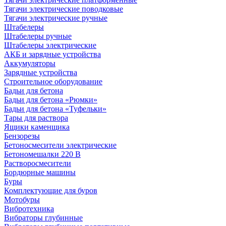
Тягачи электрические поводковые
Тягачи электрические ручные
Штабелеры
Штабелеры ручные
Штабелеры электрические
АКБ и зарядные устройства
Аккумуляторы
Зарядные устройства
Строительное оборудование
Бадьи для бетона
Бадьи для бетона «Рюмки»
Бадьи для бетона «Туфельки»
Тары для раствора
Ящики каменщика
Бензорезы
Бетоносмесители электрические
Бетономешалки 220 В
Растворосмесители
Бордюрные машины
Буры
Комплектующие для буров
Мотобуры
Вибротехника
Вибраторы глубинные