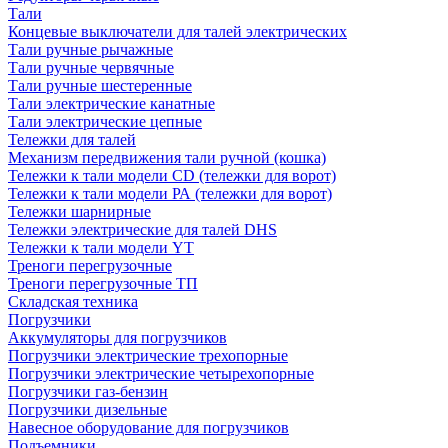
Тали
Концевые выключатели для талей электрических
Тали ручные рычажные
Тали ручные червячные
Тали ручные шестеренные
Тали электрические канатные
Тали электрические цепные
Тележки для талей
Механизм передвижения тали ручной (кошка)
Тележки к тали модели CD (тележки для ворот)
Тележки к тали модели РА (тележки для ворот)
Тележки шарнирные
Тележки электрические для талей DHS
Тележки к тали модели YT
Треноги перегрузочные
Треноги перегрузочные ТП
Складская техника
Погрузчики
Аккумуляторы для погрузчиков
Погрузчики электрические трехопорные
Погрузчики электрические четырехопорные
Погрузчики газ-бензин
Погрузчики дизельные
Навесное оборудование для погрузчиков
Подъемники