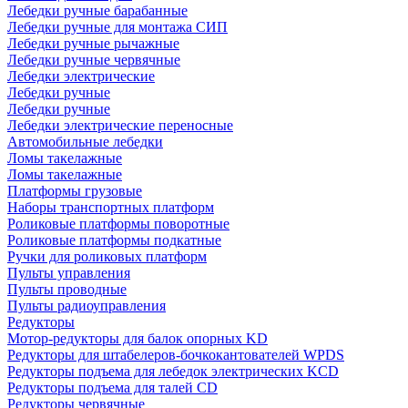
Лебедки ручные барабанные
Лебедки ручные для монтажа СИП
Лебедки ручные рычажные
Лебедки ручные червячные
Лебедки электрические
Лебедки ручные
Лебедки ручные
Лебедки электрические переносные
Автомобильные лебедки
Ломы такелажные
Ломы такелажные
Платформы грузовые
Наборы транспортных платформ
Роликовые платформы поворотные
Роликовые платформы подкатные
Ручки для роликовых платформ
Пульты управления
Пульты проводные
Пульты радиоуправления
Редукторы
Мотор-редукторы для балок опорных KD
Редукторы для штабелеров-бочкокантователей WPDS
Редукторы подъема для лебедок электрических KCD
Редукторы подъема для талей CD
Редукторы червячные