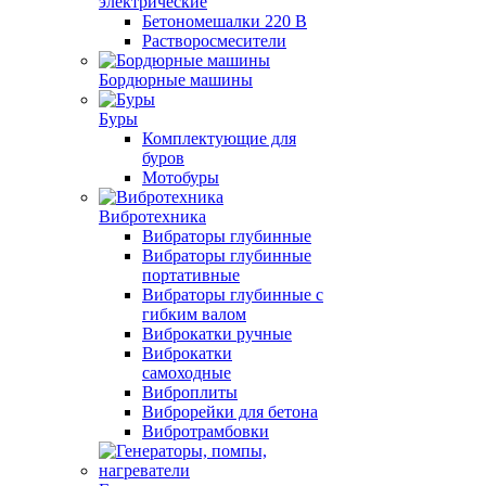
электрические
Бетономешалки 220 В
Растворосмесители
Бордюрные машины
Буры
Комплектующие для
буров
Мотобуры
Вибротехника
Вибраторы глубинные
Вибраторы глубинные
портативные
Вибраторы глубинные с
гибким валом
Виброкатки ручные
Виброкатки
самоходные
Виброплиты
Виброрейки для бетона
Вибротрамбовки