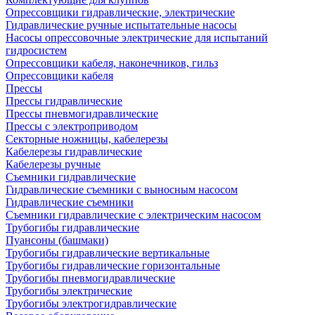
Опрессовщики гидравлические, электрические
Гидравлические ручные испытательные насосы
Насосы опрессовочные электрические для испытаний
гидросистем
Опрессовщики кабеля, наконечников, гильз
Опрессовщики кабеля
Прессы
Прессы гидравлические
Прессы пневмогидравлические
Прессы с электроприводом
Секторные ножницы, кабелерезы
Кабелерезы гидравлические
Кабелерезы ручные
Съемники гидравлические
Гидравлические cъемники с выносным насосом
Гидравлические съемники
Съемники гидравлические с электрическим насосом
Трубогибы гидравлические
Пуансоны (башмаки)
Трубогибы гидравлические вертикальные
Трубогибы гидравлические горизонтальные
Трубогибы пневмогидравлические
Трубогибы электрические
Трубогибы электрогидравлические