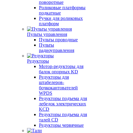
поворотные
Роликовые платформы
подкатные
Ручки для роликовых
платформ
Пульты управления
Пульты проводные
Пульты
радиоуправления
Редукторы
Мотор-редукторы для
балок опорных KD
Редукторы для
штабелеров-
бочкокантователей
WPDS
Редукторы подъема для
лебедок электрических
KCD
Редукторы подъема для
талей CD
Редукторы червячные