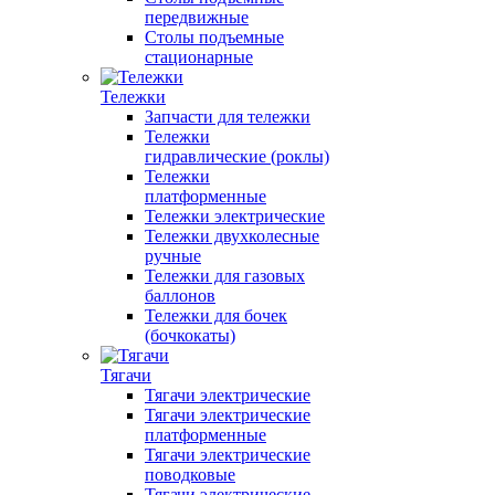
передвижные
Столы подъемные
стационарные
Тележки
Запчасти для тележки
Тележки
гидравлические (роклы)
Тележки
платформенные
Тележки электрические
Тележки двухколесные
ручные
Тележки для газовых
баллонов
Тележки для бочек
(бочкокаты)
Тягачи
Тягачи электрические
Тягачи электрические
платформенные
Тягачи электрические
поводковые
Тягачи электрические