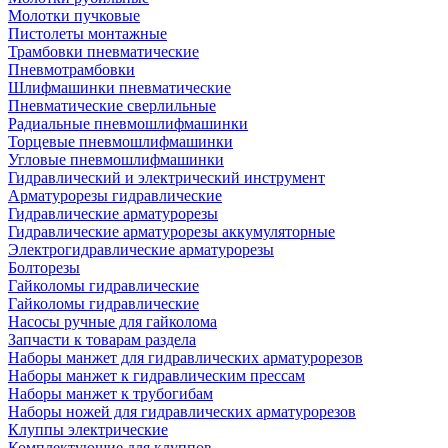
Молотки пучковые
Пистолеты монтажные
Трамбовки пневматические
Пневмотрамбовки
Шлифмашинки пневматические
Пневматические сверлильные
Радиальные пневмошлифмашинки
Торцевые пневмошлифмашинки
Угловые пневмошлифмашинки
Гидравлический и электрический инструмент
Арматурорезы гидравлические
Гидравлические арматурорезы
Гидравлические арматурорезы аккумуляторные
Электрогидравлические арматурорезы
Болторезы
Гайколомы гидравлические
Гайколомы гидравлические
Насосы ручные для гайколома
Запчасти к товарам раздела
Наборы манжет для гидравлических арматурорезов
Наборы манжет к гидравлическим прессам
Наборы манжет к трубогибам
Наборы ножей для гидравлических арматурорезов
Клуппы электрические
Комплектующие для клуппов