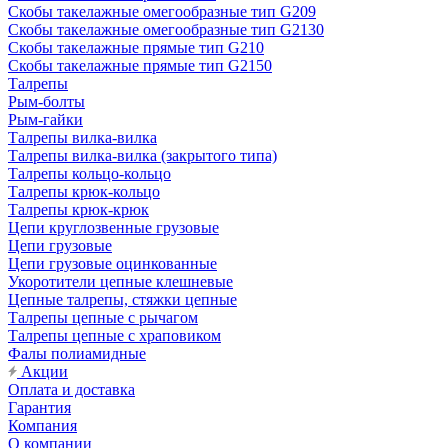
Скобы такелажные омегообразные тип G209
Скобы такелажные омегообразные тип G2130
Скобы такелажные прямые тип G210
Скобы такелажные прямые тип G2150
Талрепы
Рым-болты
Рым-гайки
Талрепы вилка-вилка
Талрепы вилка-вилка (закрытого типа)
Талрепы кольцо-кольцо
Талрепы крюк-кольцо
Талрепы крюк-крюк
Цепи круглозвенные грузовые
Цепи грузовые
Цепи грузовые оцинкованные
Укоротители цепные клешневые
Цепные талрепы, стяжки цепные
Талрепы цепные с рычагом
Талрепы цепные с храповиком
Фалы полиамидные
Акции
Оплата и доставка
Гарантия
Компания
О компании