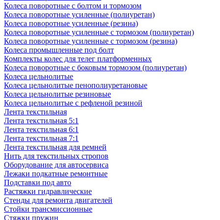
Колеса поворотные с болтом и тормозом
Колеса поворотные усиленные (полиуретан)
Колеса поворотные усиленные (резина)
Колеса поворотные усиленные с тормозом (полиуретан)
Колеса поворотные усиленные с тормозом (резина)
Колеса промышленные под болт
Комплекты колес для телег платформенных
Колеса поворотные c боковым тормозом (полиуретан)
Колеса цельнолитые
Колеса цельнолитые пенополиуретановые
Колеса цельнолитые резиновые
Колеса цельнолитые с рефленой резиной
Лента текстильная
Лента текстильная 5:1
Лента текстильная 6:1
Лента текстильная 7:1
Лента текстильная для ремней
Нить для текстильных стропов
Оборудование для автосервиса
Лежаки подкатные ремонтные
Подставки под авто
Растяжки гидравлические
Стенды для ремонта двигателей
Стойки трансмиссионные
Стяжки пружин