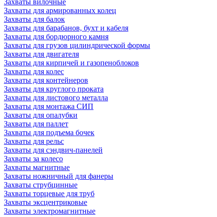
Захваты вилочные
Захваты для армированных колец
Захваты для балок
Захваты для барабанов, бухт и кабеля
Захваты для бордюрного камня
Захваты для грузов цилиндрической формы
Захваты для двигателя
Захваты для кирпичей и газопеноблоков
Захваты для колес
Захваты для контейнеров
Захваты для круглого проката
Захваты для листового металла
Захваты для монтажа СИП
Захваты для опалубки
Захваты для паллет
Захваты для подъема бочек
Захваты для рельс
Захваты для сэндвич-панелей
Захваты за колесо
Захваты магнитные
Захваты ножничный для фанеры
Захваты струбцинные
Захваты торцевые для труб
Захваты эксцентриковые
Захваты электромагнитные