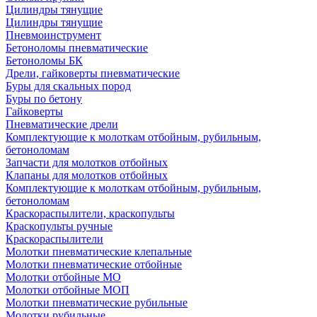
Цилиндры тянущие
Цилиндры тянущие
Пневмоинструмент
Бетоноломы пневматические
Бетоноломы БК
Дрели, гайковерты пневматические
Буры для скальных пород
Буры по бетону
Гайковерты
Пневматические дрели
Комплектующие к молоткам отбойным, рубильным,
бетоноломам
Запчасти для молотков отбойных
Клапаны для молотков отбойных
Комплектующие к молоткам отбойным, рубильным,
бетоноломам
Краскораспылители, краскопульты
Краскопульты ручные
Краскораспылители
Молотки пневматические клепальные
Молотки пневматические отбойные
Молотки отбойные МО
Молотки отбойные МОП
Молотки пневматические рубильные
Молотки рубильные