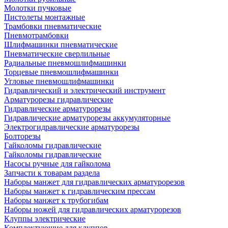
Молотки пучковые
Пистолеты монтажные
Трамбовки пневматические
Пневмотрамбовки
Шлифмашинки пневматические
Пневматические сверлильные
Радиальные пневмошлифмашинки
Торцевые пневмошлифмашинки
Угловые пневмошлифмашинки
Гидравлический и электрический инструмент
Арматурорезы гидравлические
Гидравлические арматурорезы
Гидравлические арматурорезы аккумуляторные
Электрогидравлические арматурорезы
Болторезы
Гайколомы гидравлические
Гайколомы гидравлические
Насосы ручные для гайколома
Запчасти к товарам раздела
Наборы манжет для гидравлических арматурорезов
Наборы манжет к гидравлическим прессам
Наборы манжет к трубогибам
Наборы ножей для гидравлических арматурорезов
Клуппы электрические
Комплектующие для клуппов