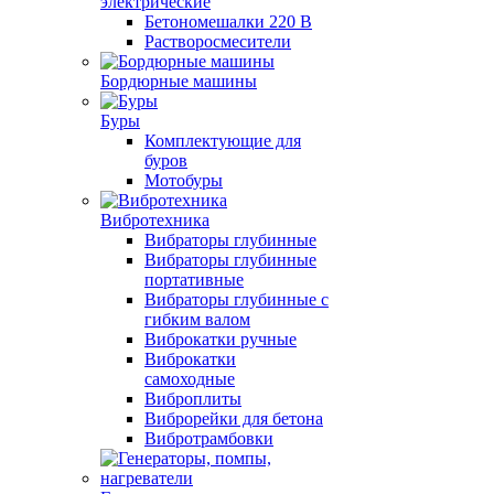
электрические
Бетономешалки 220 В
Растворосмесители
Бордюрные машины
Буры
Комплектующие для
буров
Мотобуры
Вибротехника
Вибраторы глубинные
Вибраторы глубинные
портативные
Вибраторы глубинные с
гибким валом
Виброкатки ручные
Виброкатки
самоходные
Виброплиты
Виброрейки для бетона
Вибротрамбовки