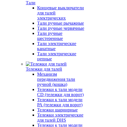
Тали
Концевые выключатели
для талей
электрических
Тали ручные рычажные
Тали ручные червячные
Тали ручные
шестеренные
Тали электрические
канатные
Тали электрические
цепные
Тележки для талей
Механизм
передвижения тали
ручной (кошка)
Тележки к тали модели
CD (тележки для ворот)
Тележки к тали модели
РА (тележки для ворот)
Тележки шарнирные
Тележки электрические
для талей DHS
Тележки к тали модели