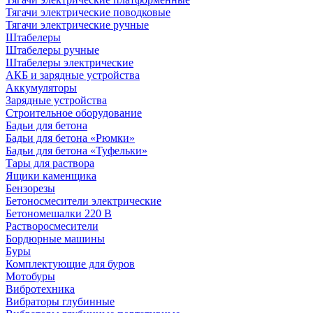
Тягачи электрические поводковые
Тягачи электрические ручные
Штабелеры
Штабелеры ручные
Штабелеры электрические
АКБ и зарядные устройства
Аккумуляторы
Зарядные устройства
Строительное оборудование
Бадьи для бетона
Бадьи для бетона «Рюмки»
Бадьи для бетона «Туфельки»
Тары для раствора
Ящики каменщика
Бензорезы
Бетоносмесители электрические
Бетономешалки 220 В
Растворосмесители
Бордюрные машины
Буры
Комплектующие для буров
Мотобуры
Вибротехника
Вибраторы глубинные