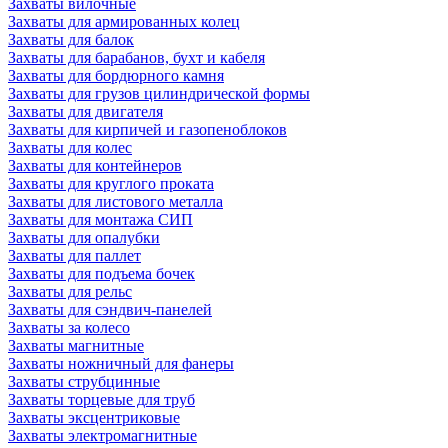
Захваты вилочные
Захваты для армированных колец
Захваты для балок
Захваты для барабанов, бухт и кабеля
Захваты для бордюрного камня
Захваты для грузов цилиндрической формы
Захваты для двигателя
Захваты для кирпичей и газопеноблоков
Захваты для колес
Захваты для контейнеров
Захваты для круглого проката
Захваты для листового металла
Захваты для монтажа СИП
Захваты для опалубки
Захваты для паллет
Захваты для подъема бочек
Захваты для рельс
Захваты для сэндвич-панелей
Захваты за колесо
Захваты магнитные
Захваты ножничный для фанеры
Захваты струбцинные
Захваты торцевые для труб
Захваты эксцентриковые
Захваты электромагнитные