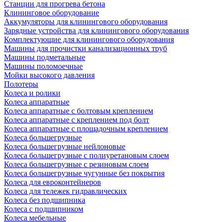
Станции для прогрева бетона
Клининговое оборудование
Аккумуляторы для клинингового оборудования
Зарядные устройства для клинингового оборудования
Комплектующие для клинингового оборудования
Машины для прочистки канализационных труб
Машины подметальные
Машины поломоечные
Мойки высокого давления
Полотеры
Колеса и ролики
Колеса аппаратные
Колеса аппаратные с болтовым креплением
Колеса аппаратные с креплением под болт
Колеса аппаратные с площадочным креплением
Колеса большегрузные
Колеса большегрузные нейлоновые
Колеса большегрузные с полиуретановым слоем
Колеса большегрузные с резиновым слоем
Колеса большегрузные чугунные без покрытия
Колеса для евроконтейнеров
Колеса для тележек гидравлических
Колеса без подшипника
Колеса с подшипником
Колеса мебельные