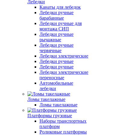
Лебедки
Канаты для лебедок
Лебедки ручные
барабанные
Лебедки ручные для
монтажа СИП
Лебедки ручные
рычажные
Лебедки ручные
червячные
Лебедки электрические
Лебедки ручные
Лебедки ручные
Лебедки электрические
переносные
Автомобильные
лебедки
Ломы такелажные
Ломы такелажные
Платформы грузовые
Наборы транспортных
платформ
Роликовые платформы