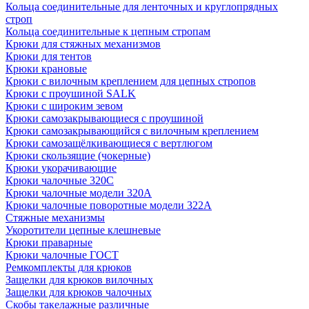
Кольца соединительные для ленточных и круглопрядных
строп
Кольца соединительные к цепным стропам
Крюки для стяжных механизмов
Крюки для тентов
Крюки крановые
Крюки с вилочным креплением для цепных стропов
Крюки с проушиной SALK
Крюки с широким зевом
Крюки самозакрывающиеся с проушиной
Крюки самозакрывающийся с вилочным креплением
Крюки самозащёлкивающиеся с вертлюгом
Крюки скользящие (чокерные)
Крюки укорачивающие
Крюки чалочные 320C
Крюки чалочные модели 320А
Крюки чалочные поворотные модели 322А
Стяжные механизмы
Укоротители цепные клешневые
Крюки праварные
Крюки чалочные ГОСТ
Ремкомплекты для крюков
Защелки для крюков вилочных
Защелки для крюков чалочных
Скобы такелажные различные