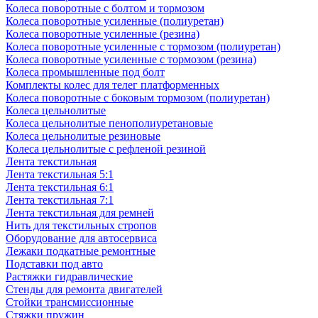
Колеса поворотные с болтом и тормозом
Колеса поворотные усиленные (полиуретан)
Колеса поворотные усиленные (резина)
Колеса поворотные усиленные с тормозом (полиуретан)
Колеса поворотные усиленные с тормозом (резина)
Колеса промышленные под болт
Комплекты колес для телег платформенных
Колеса поворотные c боковым тормозом (полиуретан)
Колеса цельнолитые
Колеса цельнолитые пенополиуретановые
Колеса цельнолитые резиновые
Колеса цельнолитые с рефленой резиной
Лента текстильная
Лента текстильная 5:1
Лента текстильная 6:1
Лента текстильная 7:1
Лента текстильная для ремней
Нить для текстильных стропов
Оборудование для автосервиса
Лежаки подкатные ремонтные
Подставки под авто
Растяжки гидравлические
Стенды для ремонта двигателей
Стойки трансмиссионные
Стяжки пружин