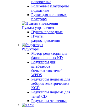
поворотные
Роликовые платформы
подкатные
Ручки для роликовых
платформ
Пульты управления
Пульты проводные
Пульты
радиоуправления
Редукторы
Мотор-редукторы для
балок опорных KD
Редукторы для
штабелеров-
бочкокантователей
WPDS
Редукторы подъема для
лебедок электрических
KCD
Редукторы подъема для
талей CD
Редукторы червячные