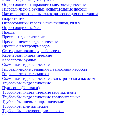
Опрессовщики гидравлические, электрические
Гидравлические ручные испытательные насосы
Насосы опрессовочные электрические для испытаний
гидросистем
Опрессовщики кабеля, наконечников, гильз
Опрессовщики кабеля
Прессы
Прессы гидравлические
Прессы пневмогидравлические
Прессы с электроприводом
Секторные ножницы, кабелерезы
Кабелерезы гидравлические
Кабелерезы ручные
Съемники гидравлические
Гидравлические cъемники с выносным насосом
Гидравлические съемники
Съемники гидравлические с электрическим насосом
Трубогибы гидравлические
Пуансоны (башмаки)
Трубогибы гидравлические вертикальные
Трубогибы гидравлические горизонтальные
Трубогибы пневмогидравлические
Трубогибы электрические
Трубогибы электрогидравлические