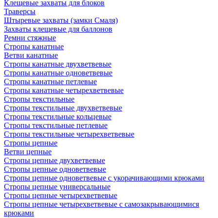
Клещевые захваты для блоков
Траверсы
Штыревые захваты (замки Смаля)
Захваты клещевые для баллонов
Ремни стяжные
Стропы канатные
Ветви канатные
Стропы канатные двухветвевые
Стропы канатные одноветвевые
Стропы канатные петлевые
Стропы канатные четырехветвевые
Стропы текстильные
Стропы текстильные двухветвевые
Стропы текстильные кольцевые
Стропы текстильные петлевые
Стропы текстильные четырехветвевые
Стропы цепные
Ветви цепные
Стропы цепные двухветвевые
Стропы цепные одноветвевые
Стропы цепные одноветвевые с укорачивающими крюками
Стропы цепные универсальные
Стропы цепные четырехветвевые
Стропы цепные четырехветвевые с самозакрывающимися
крюками