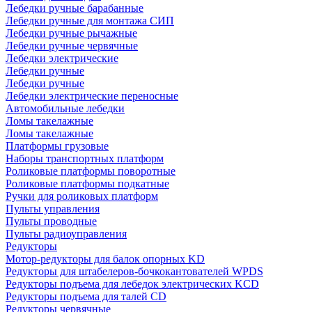
Лебедки ручные барабанные
Лебедки ручные для монтажа СИП
Лебедки ручные рычажные
Лебедки ручные червячные
Лебедки электрические
Лебедки ручные
Лебедки ручные
Лебедки электрические переносные
Автомобильные лебедки
Ломы такелажные
Ломы такелажные
Платформы грузовые
Наборы транспортных платформ
Роликовые платформы поворотные
Роликовые платформы подкатные
Ручки для роликовых платформ
Пульты управления
Пульты проводные
Пульты радиоуправления
Редукторы
Мотор-редукторы для балок опорных KD
Редукторы для штабелеров-бочкокантователей WPDS
Редукторы подъема для лебедок электрических KCD
Редукторы подъема для талей CD
Редукторы червячные