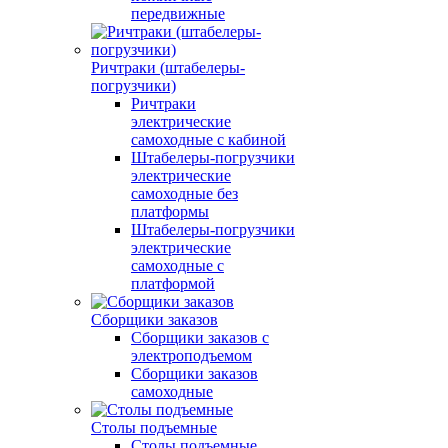
передвижные
Ричтраки (штабелеры-
погрузчики)
Ричтраки
электрические
самоходные с кабиной
Штабелеры-погрузчики
электрические
самоходные без
платформы
Штабелеры-погрузчики
электрические
самоходные с
платформой
Сборщики заказов
Сборщики заказов с
электроподъемом
Сборщики заказов
самоходные
Столы подъемные
Столы подъемные