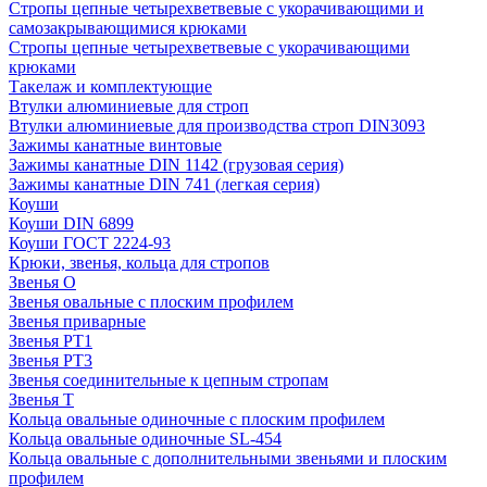
Стропы цепные четырехветвевые с укорачивающими и
самозакрывающимися крюками
Стропы цепные четырехветвевые с укорачивающими
крюками
Такелаж и комплектующие
Втулки алюминиевые для строп
Втулки алюминиевые для производства строп DIN3093
Зажимы канатные винтовые
Зажимы канатные DIN 1142 (грузовая серия)
Зажимы канатные DIN 741 (легкая серия)
Коуши
Коуши DIN 6899
Коуши ГОСТ 2224-93
Крюки, звенья, кольца для стропов
Звенья О
Звенья овальные с плоским профилем
Звенья приварные
Звенья РТ1
Звенья РТ3
Звенья соединительные к цепным стропам
Звенья Т
Кольца овальные одиночные c плоским профилем
Кольца овальные одиночные SL-454
Кольца овальные с дополнительными звеньями и плоским
профилем