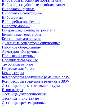
Вибраторы глубинные портативные
Вибраторы глубинные с гибким валом
Виброкатки ручные
Виброкатки самоходные
Виброплиты
Виброрейки для бетона
Вибротрамбовки
Генераторы, помпы, нагреватели
Бензиновые генераторы
Бензиновые мотопомпы
Дизельные генераторы синхронные
Гибочное оборудование
Арматурогибы ручные
Полосогибы ручные
Профилегибы ручные
Трубогибы ручные
Гладилки для бетона
Компрессоры
Компрессоры воздушные ременные 220V
Компрессоры воздушные ременные 380V
Лестницы, стремянки, вышки-туры
Вышки-туры
Лестницы двухсекционные
Лестницы приставные
Лестницы трехсекционные