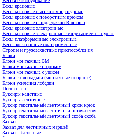
Весовое оборудование
Весы крановые
Весы крановые высокотемпературные
Весы крановые с поворотным крюком
Весы крановые с поддержкой Bluetooth
Весы крановые электронные
Весы крановые электронные с индикацией на пульте
Весы платформенные электронные
Весы электронные платформенные
Стропы и грузозахватные приспособления
Блоки
Блоки монтажные БМ
Блоки монтажные с крюком
Блоки монтажные с ушком
Блоки с площадкой (монтажные опорные)
Блоки усиления лебедки
Полиспасты
Буксиры канатные
Буксиры ленточные
Буксир текстильный ленточный крюк-крюк
Буксир текстильный ленточный петля-петля
Буксир текстильный ленточный скоба-скоба
Захваты
Захват для лестничных маршей
Захваты балочные