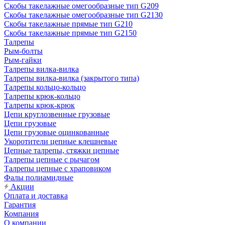
Скобы такелажные омегообразные тип G209
Скобы такелажные омегообразные тип G2130
Скобы такелажные прямые тип G210
Скобы такелажные прямые тип G2150
Талрепы
Рым-болты
Рым-гайки
Талрепы вилка-вилка
Талрепы вилка-вилка (закрытого типа)
Талрепы кольцо-кольцо
Талрепы крюк-кольцо
Талрепы крюк-крюк
Цепи круглозвенные грузовые
Цепи грузовые
Цепи грузовые оцинкованные
Укоротители цепные клешневые
Цепные талрепы, стяжки цепные
Талрепы цепные с рычагом
Талрепы цепные с храповиком
Фалы полиамидные
Акции
Оплата и доставка
Гарантия
Компания
О компании