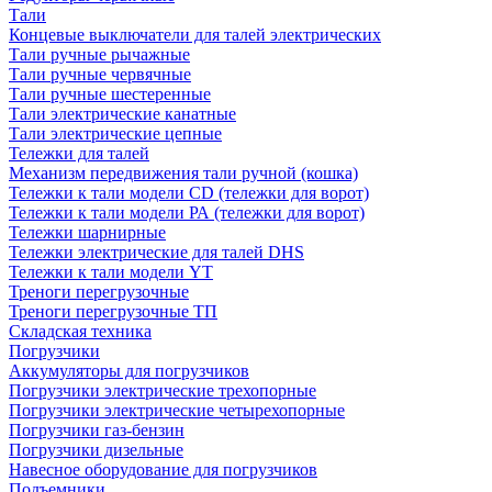
Тали
Концевые выключатели для талей электрических
Тали ручные рычажные
Тали ручные червячные
Тали ручные шестеренные
Тали электрические канатные
Тали электрические цепные
Тележки для талей
Механизм передвижения тали ручной (кошка)
Тележки к тали модели CD (тележки для ворот)
Тележки к тали модели РА (тележки для ворот)
Тележки шарнирные
Тележки электрические для талей DHS
Тележки к тали модели YT
Треноги перегрузочные
Треноги перегрузочные ТП
Складская техника
Погрузчики
Аккумуляторы для погрузчиков
Погрузчики электрические трехопорные
Погрузчики электрические четырехопорные
Погрузчики газ-бензин
Погрузчики дизельные
Навесное оборудование для погрузчиков
Подъемники