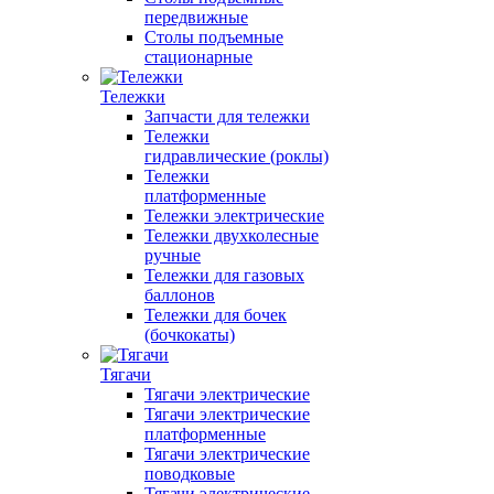
передвижные
Столы подъемные
стационарные
Тележки
Запчасти для тележки
Тележки
гидравлические (роклы)
Тележки
платформенные
Тележки электрические
Тележки двухколесные
ручные
Тележки для газовых
баллонов
Тележки для бочек
(бочкокаты)
Тягачи
Тягачи электрические
Тягачи электрические
платформенные
Тягачи электрические
поводковые
Тягачи электрические