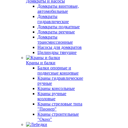
Домкраты и насосы
Домкраты винтовые,
автомобильные
Домкраты
гидравлические
Домкраты подкатные
Домкраты реечные
Домкраты
трансмиссионные
Насосы для домкратов
Цилиндры тянущие
Краны и балки
Балки опорные и
подвесные концевые
Краны гидравлические
ручные
Краны консольные
Краны ручные
козловые
Краны стреловые типа
"Пионер"
Краны строительные
"Окно"