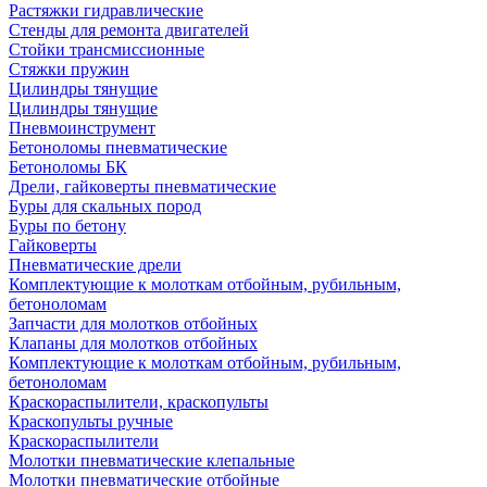
Растяжки гидравлические
Стенды для ремонта двигателей
Стойки трансмиссионные
Стяжки пружин
Цилиндры тянущие
Цилиндры тянущие
Пневмоинструмент
Бетоноломы пневматические
Бетоноломы БК
Дрели, гайковерты пневматические
Буры для скальных пород
Буры по бетону
Гайковерты
Пневматические дрели
Комплектующие к молоткам отбойным, рубильным,
бетоноломам
Запчасти для молотков отбойных
Клапаны для молотков отбойных
Комплектующие к молоткам отбойным, рубильным,
бетоноломам
Краскораспылители, краскопульты
Краскопульты ручные
Краскораспылители
Молотки пневматические клепальные
Молотки пневматические отбойные