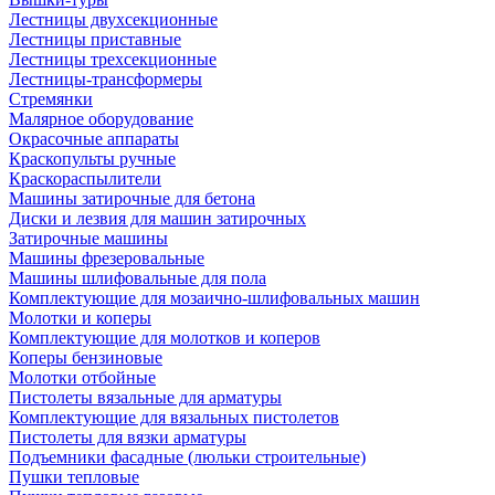
Лестницы двухсекционные
Лестницы приставные
Лестницы трехсекционные
Лестницы-трансформеры
Стремянки
Малярное оборудование
Окрасочные аппараты
Краскопульты ручные
Краскораспылители
Машины затирочные для бетона
Диски и лезвия для машин затирочных
Затирочные машины
Машины фрезеровальные
Машины шлифовальные для пола
Комплектующие для мозаично-шлифовальных машин
Молотки и коперы
Комплектующие для молотков и коперов
Коперы бензиновые
Молотки отбойные
Пистолеты вязальные для арматуры
Комплектующие для вязальных пистолетов
Пистолеты для вязки арматуры
Подъемники фасадные (люльки строительные)
Пушки тепловые