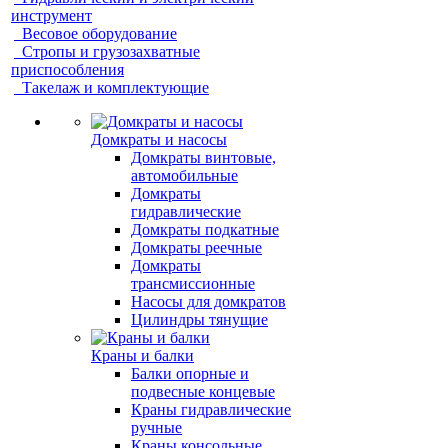
инструмент
Весовое оборудование
Стропы и грузозахватные
приспособления
Такелаж и комплектующие
Домкраты и насосы
Домкраты винтовые,
автомобильные
Домкраты
гидравлические
Домкраты подкатные
Домкраты реечные
Домкраты
трансмиссионные
Насосы для домкратов
Цилиндры тянущие
Краны и балки
Балки опорные и
подвесные концевые
Краны гидравлические
ручные
Краны консольные