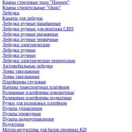
Краны стреловые типа "Пионер"
Краны строительные "Окно"
Лебедки
Канаты для лебедок
Лебедки ручные барабанные
Лебедки ручные для монтажа СИП
Лебедки ручные рычажные
Лебедки ручные червячные
Лебедки электрические
Лебедки ручные
Лебедки ручные
Лебедки электрические переносные
Автомобильные лебедки
Ломы такелажные
Ломы такелажные
Платформы грузовые
Наборы транспортных платформ
Роликовые платформы поворотные
Роликовые платформы подкатные
Ручки для роликовых платформ
Пульты управления
Пульты проводные
Пульты радиоуправления
Редукторы
Мотор-редукторы для балок опорных KD