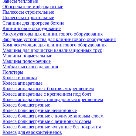
Завесы тепловые
Обогреватели инфракрасные
Пылесосы строительные
Пылесосы строительные
Станции для прогрева бетона
Клининговое оборудование
Аккумуляторы для клинингового оборудования
Зарядные устройства для клинингового оборудования
Комплектующие для клинингового оборудования
Машины для прочистки канализационных труб
Машины подметальные
Машины поломоечные
Мойки высокого давления
Полотеры
Колеса и ролики
Колеса аппаратные
Колеса аппаратные с болтовым креплением
Колеса аппаратные с креплением под болт
Колеса аппаратные с площадочным креплением
Колеса большегрузные
Колеса большегрузные нейлоновые
Колеса большегрузные с полиуретановым слоем
Колеса большегрузные с резиновым слоем
Колеса большегрузные чугунные без покрытия
Колеса для евроконтейнеров