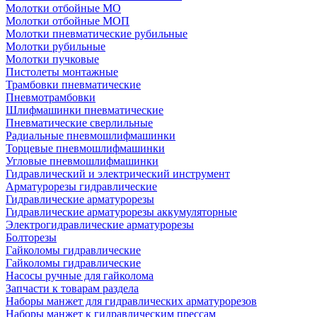
Молотки отбойные МО
Молотки отбойные МОП
Молотки пневматические рубильные
Молотки рубильные
Молотки пучковые
Пистолеты монтажные
Трамбовки пневматические
Пневмотрамбовки
Шлифмашинки пневматические
Пневматические сверлильные
Радиальные пневмошлифмашинки
Торцевые пневмошлифмашинки
Угловые пневмошлифмашинки
Гидравлический и электрический инструмент
Арматурорезы гидравлические
Гидравлические арматурорезы
Гидравлические арматурорезы аккумуляторные
Электрогидравлические арматурорезы
Болторезы
Гайколомы гидравлические
Гайколомы гидравлические
Насосы ручные для гайколома
Запчасти к товарам раздела
Наборы манжет для гидравлических арматурорезов
Наборы манжет к гидравлическим прессам