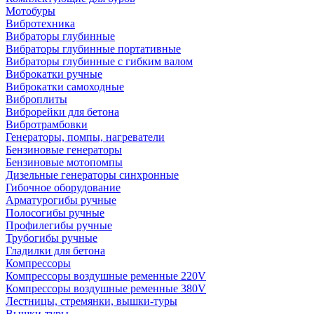
Мотобуры
Вибротехника
Вибраторы глубинные
Вибраторы глубинные портативные
Вибраторы глубинные с гибким валом
Виброкатки ручные
Виброкатки самоходные
Виброплиты
Виброрейки для бетона
Вибротрамбовки
Генераторы, помпы, нагреватели
Бензиновые генераторы
Бензиновые мотопомпы
Дизельные генераторы синхронные
Гибочное оборудование
Арматурогибы ручные
Полосогибы ручные
Профилегибы ручные
Трубогибы ручные
Гладилки для бетона
Компрессоры
Компрессоры воздушные ременные 220V
Компрессоры воздушные ременные 380V
Лестницы, стремянки, вышки-туры
Вышки-туры