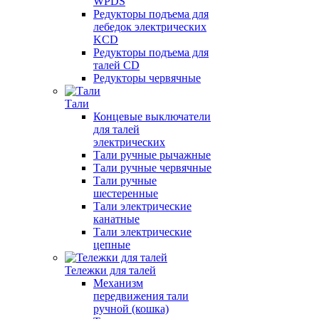
WPDS
Редукторы подъема для
лебедок электрических
KCD
Редукторы подъема для
талей CD
Редукторы червячные
Тали
Концевые выключатели
для талей
электрических
Тали ручные рычажные
Тали ручные червячные
Тали ручные
шестеренные
Тали электрические
канатные
Тали электрические
цепные
Тележки для талей
Механизм
передвижения тали
ручной (кошка)