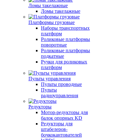
Ломы такелажные
Ломы такелажные
Платформы грузовые
Наборы транспортных
платформ
Роликовые платформы
поворотные
Роликовые платформы
подкатные
Ручки для роликовых
платформ
Пульты управления
Пульты проводные
Пульты
радиоуправления
Редукторы
Мотор-редукторы для
балок опорных KD
Редукторы для
штабелеров-
бочкокантователей