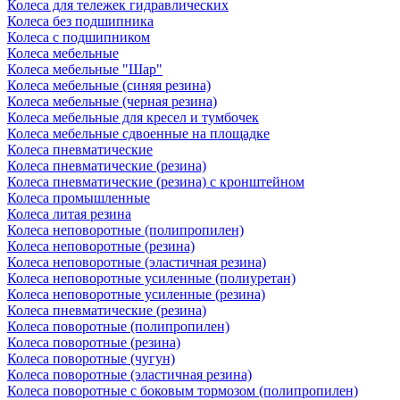
Колеса для тележек гидравлических
Колеса без подшипника
Колеса с подшипником
Колеса мебельные
Колеса мебельные "Шар"
Колеса мебельные (синяя резина)
Колеса мебельные (черная резина)
Колеса мебельные для кресел и тумбочек
Колеса мебельные сдвоенные на площадке
Колеса пневматические
Колеса пневматические (резина)
Колеса пневматические (резина) с кронштейном
Колеса промышленные
Колеса литая резина
Колеса неповоротные (полипропилен)
Колеса неповоротные (резина)
Колеса неповоротные (эластичная резина)
Колеса неповоротные усиленные (полиуретан)
Колеса неповоротные усиленные (резина)
Колеса пневматические (резина)
Колеса поворотные (полипропилен)
Колеса поворотные (резина)
Колеса поворотные (чугун)
Колеса поворотные (эластичная резина)
Колеса поворотные c боковым тормозом (полипропилен)