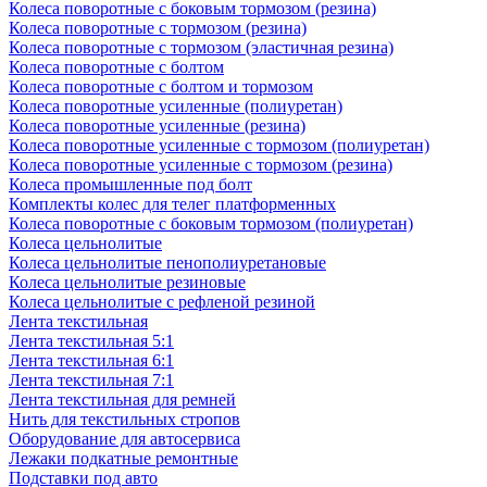
Колеса поворотные c боковым тормозом (резина)
Колеса поворотные c тормозом (резина)
Колеса поворотные c тормозом (эластичная резина)
Колеса поворотные с болтом
Колеса поворотные с болтом и тормозом
Колеса поворотные усиленные (полиуретан)
Колеса поворотные усиленные (резина)
Колеса поворотные усиленные с тормозом (полиуретан)
Колеса поворотные усиленные с тормозом (резина)
Колеса промышленные под болт
Комплекты колес для телег платформенных
Колеса поворотные c боковым тормозом (полиуретан)
Колеса цельнолитые
Колеса цельнолитые пенополиуретановые
Колеса цельнолитые резиновые
Колеса цельнолитые с рефленой резиной
Лента текстильная
Лента текстильная 5:1
Лента текстильная 6:1
Лента текстильная 7:1
Лента текстильная для ремней
Нить для текстильных стропов
Оборудование для автосервиса
Лежаки подкатные ремонтные
Подставки под авто