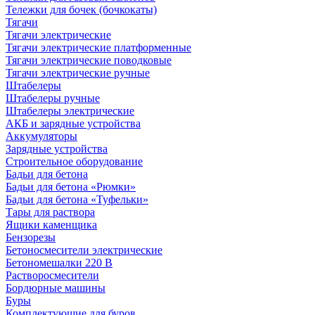
Тележки для бочек (бочкокаты)
Тягачи
Тягачи электрические
Тягачи электрические платформенные
Тягачи электрические поводковые
Тягачи электрические ручные
Штабелеры
Штабелеры ручные
Штабелеры электрические
АКБ и зарядные устройства
Аккумуляторы
Зарядные устройства
Строительное оборудование
Бадьи для бетона
Бадьи для бетона «Рюмки»
Бадьи для бетона «Туфельки»
Тары для раствора
Ящики каменщика
Бензорезы
Бетоносмесители электрические
Бетономешалки 220 В
Растворосмесители
Бордюрные машины
Буры
Комплектующие для буров