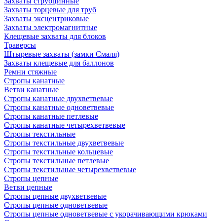
Захваты струбцинные
Захваты торцевые для труб
Захваты эксцентриковые
Захваты электромагнитные
Клещевые захваты для блоков
Траверсы
Штыревые захваты (замки Смаля)
Захваты клещевые для баллонов
Ремни стяжные
Стропы канатные
Ветви канатные
Стропы канатные двухветвевые
Стропы канатные одноветвевые
Стропы канатные петлевые
Стропы канатные четырехветвевые
Стропы текстильные
Стропы текстильные двухветвевые
Стропы текстильные кольцевые
Стропы текстильные петлевые
Стропы текстильные четырехветвевые
Стропы цепные
Ветви цепные
Стропы цепные двухветвевые
Стропы цепные одноветвевые
Стропы цепные одноветвевые с укорачивающими крюками