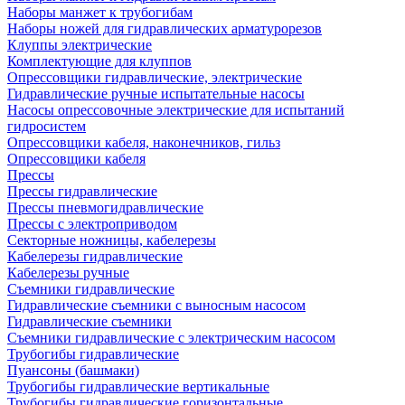
Наборы манжет к трубогибам
Наборы ножей для гидравлических арматурорезов
Клуппы электрические
Комплектующие для клуппов
Опрессовщики гидравлические, электрические
Гидравлические ручные испытательные насосы
Насосы опрессовочные электрические для испытаний
гидросистем
Опрессовщики кабеля, наконечников, гильз
Опрессовщики кабеля
Прессы
Прессы гидравлические
Прессы пневмогидравлические
Прессы с электроприводом
Секторные ножницы, кабелерезы
Кабелерезы гидравлические
Кабелерезы ручные
Съемники гидравлические
Гидравлические cъемники с выносным насосом
Гидравлические съемники
Съемники гидравлические с электрическим насосом
Трубогибы гидравлические
Пуансоны (башмаки)
Трубогибы гидравлические вертикальные
Трубогибы гидравлические горизонтальные