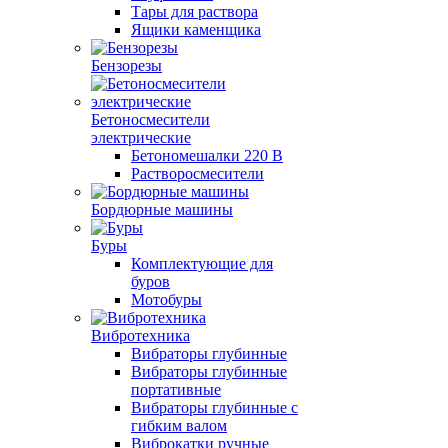
Тары для раствора
Ящики каменщика
Бензорезы
Бетоносмесители
электрические
Бетономешалки 220 В
Растворосмесители
Бордюрные машины
Буры
Комплектующие для
буров
Мотобуры
Вибротехника
Вибраторы глубинные
Вибраторы глубинные
портативные
Вибраторы глубинные с
гибким валом
Виброкатки ручные