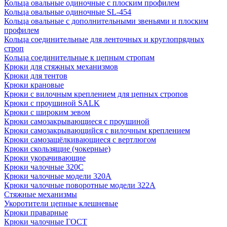
Кольца овальные одиночные c плоским профилем
Кольца овальные одиночные SL-454
Кольца овальные с дополнительными звеньями и плоским
профилем
Кольца соединительные для ленточных и круглопрядных
строп
Кольца соединительные к цепным стропам
Крюки для стяжных механизмов
Крюки для тентов
Крюки крановые
Крюки с вилочным креплением для цепных стропов
Крюки с проушиной SALK
Крюки с широким зевом
Крюки самозакрывающиеся с проушиной
Крюки самозакрывающийся с вилочным креплением
Крюки самозащёлкивающиеся с вертлюгом
Крюки скользящие (чокерные)
Крюки укорачивающие
Крюки чалочные 320C
Крюки чалочные модели 320А
Крюки чалочные поворотные модели 322А
Стяжные механизмы
Укоротители цепные клешневые
Крюки праварные
Крюки чалочные ГОСТ