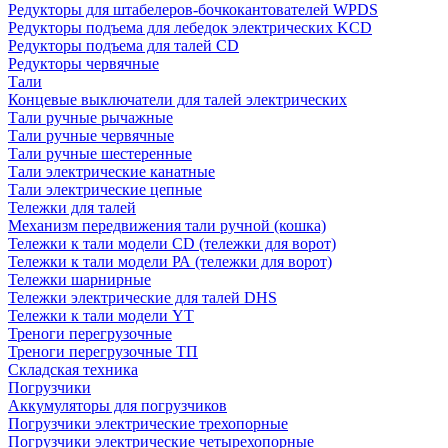
Редукторы для штабелеров-бочкокантователей WPDS
Редукторы подъема для лебедок электрических KCD
Редукторы подъема для талей CD
Редукторы червячные
Тали
Концевые выключатели для талей электрических
Тали ручные рычажные
Тали ручные червячные
Тали ручные шестеренные
Тали электрические канатные
Тали электрические цепные
Тележки для талей
Механизм передвижения тали ручной (кошка)
Тележки к тали модели CD (тележки для ворот)
Тележки к тали модели РА (тележки для ворот)
Тележки шарнирные
Тележки электрические для талей DHS
Тележки к тали модели YT
Треноги перегрузочные
Треноги перегрузочные ТП
Складская техника
Погрузчики
Аккумуляторы для погрузчиков
Погрузчики электрические трехопорные
Погрузчики электрические четырехопорные