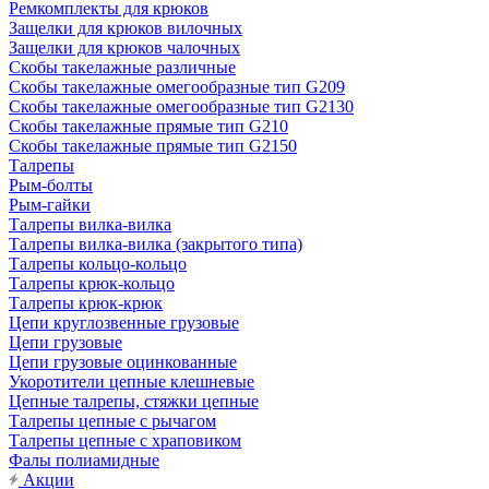
Ремкомплекты для крюков
Защелки для крюков вилочных
Защелки для крюков чалочных
Скобы такелажные различные
Скобы такелажные омегообразные тип G209
Скобы такелажные омегообразные тип G2130
Скобы такелажные прямые тип G210
Скобы такелажные прямые тип G2150
Талрепы
Рым-болты
Рым-гайки
Талрепы вилка-вилка
Талрепы вилка-вилка (закрытого типа)
Талрепы кольцо-кольцо
Талрепы крюк-кольцо
Талрепы крюк-крюк
Цепи круглозвенные грузовые
Цепи грузовые
Цепи грузовые оцинкованные
Укоротители цепные клешневые
Цепные талрепы, стяжки цепные
Талрепы цепные с рычагом
Талрепы цепные с храповиком
Фалы полиамидные
Акции