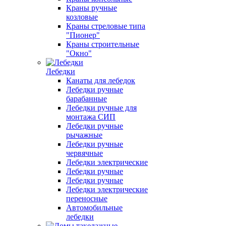
Краны ручные
козловые
Краны стреловые типа
"Пионер"
Краны строительные
"Окно"
Лебедки
Канаты для лебедок
Лебедки ручные
барабанные
Лебедки ручные для
монтажа СИП
Лебедки ручные
рычажные
Лебедки ручные
червячные
Лебедки электрические
Лебедки ручные
Лебедки ручные
Лебедки электрические
переносные
Автомобильные
лебедки