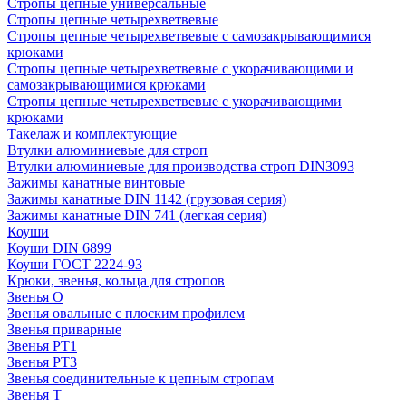
Стропы цепные универсальные
Стропы цепные четырехветвевые
Стропы цепные четырехветвевые с самозакрывающимися
крюками
Стропы цепные четырехветвевые с укорачивающими и
самозакрывающимися крюками
Стропы цепные четырехветвевые с укорачивающими
крюками
Такелаж и комплектующие
Втулки алюминиевые для строп
Втулки алюминиевые для производства строп DIN3093
Зажимы канатные винтовые
Зажимы канатные DIN 1142 (грузовая серия)
Зажимы канатные DIN 741 (легкая серия)
Коуши
Коуши DIN 6899
Коуши ГОСТ 2224-93
Крюки, звенья, кольца для стропов
Звенья О
Звенья овальные с плоским профилем
Звенья приварные
Звенья РТ1
Звенья РТ3
Звенья соединительные к цепным стропам
Звенья Т