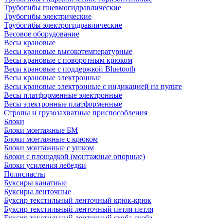
Трубогибы пневмогидравлические
Трубогибы электрические
Трубогибы электрогидравлические
Весовое оборудование
Весы крановые
Весы крановые высокотемпературные
Весы крановые с поворотным крюком
Весы крановые с поддержкой Bluetooth
Весы крановые электронные
Весы крановые электронные с индикацией на пульте
Весы платформенные электронные
Весы электронные платформенные
Стропы и грузозахватные приспособления
Блоки
Блоки монтажные БМ
Блоки монтажные с крюком
Блоки монтажные с ушком
Блоки с площадкой (монтажные опорные)
Блоки усиления лебедки
Полиспасты
Буксиры канатные
Буксиры ленточные
Буксир текстильный ленточный крюк-крюк
Буксир текстильный ленточный петля-петля
Буксир текстильный ленточный скоба-скоба