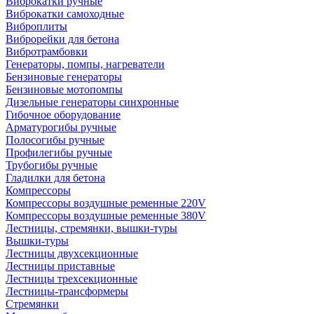
Виброкатки ручные
Виброкатки самоходные
Виброплиты
Виброрейки для бетона
Вибротрамбовки
Генераторы, помпы, нагреватели
Бензиновые генераторы
Бензиновые мотопомпы
Дизельные генераторы синхронные
Гибочное оборудование
Арматурогибы ручные
Полосогибы ручные
Профилегибы ручные
Трубогибы ручные
Гладилки для бетона
Компрессоры
Компрессоры воздушные ременные 220V
Компрессоры воздушные ременные 380V
Лестницы, стремянки, вышки-туры
Вышки-туры
Лестницы двухсекционные
Лестницы приставные
Лестницы трехсекционные
Лестницы-трансформеры
Стремянки