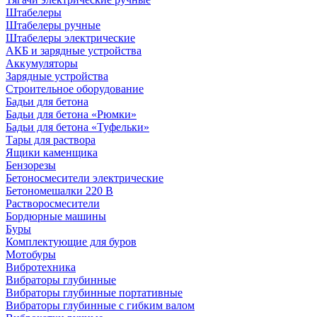
Штабелеры
Штабелеры ручные
Штабелеры электрические
АКБ и зарядные устройства
Аккумуляторы
Зарядные устройства
Строительное оборудование
Бадьи для бетона
Бадьи для бетона «Рюмки»
Бадьи для бетона «Туфельки»
Тары для раствора
Ящики каменщика
Бензорезы
Бетоносмесители электрические
Бетономешалки 220 В
Растворосмесители
Бордюрные машины
Буры
Комплектующие для буров
Мотобуры
Вибротехника
Вибраторы глубинные
Вибраторы глубинные портативные
Вибраторы глубинные с гибким валом