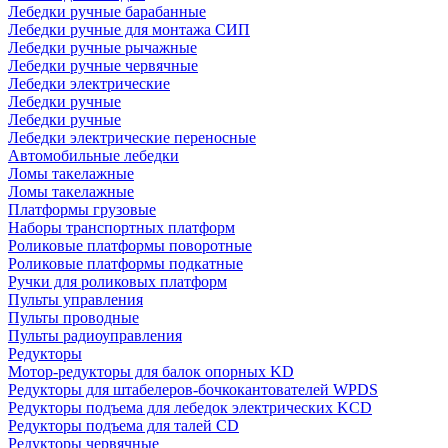
Лебедки ручные барабанные
Лебедки ручные для монтажа СИП
Лебедки ручные рычажные
Лебедки ручные червячные
Лебедки электрические
Лебедки ручные
Лебедки ручные
Лебедки электрические переносные
Автомобильные лебедки
Ломы такелажные
Ломы такелажные
Платформы грузовые
Наборы транспортных платформ
Роликовые платформы поворотные
Роликовые платформы подкатные
Ручки для роликовых платформ
Пульты управления
Пульты проводные
Пульты радиоуправления
Редукторы
Мотор-редукторы для балок опорных KD
Редукторы для штабелеров-бочкокантователей WPDS
Редукторы подъема для лебедок электрических KCD
Редукторы подъема для талей CD
Редукторы червячные