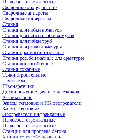
Пылесосы строительные
Сварочное оборудование
Сварочные аппараты
Сварочные инверторы
Станки
Станки для гибки арматуры
Станки для гибки скоб и хомутов
Станки для гибки труб
Станки для резки арматуры
Станки правильно-отрезные
Станки резьбонакатные для арматуры
Станки листогибочные
Станки токарные
Тачки строительные
Труборезы
Швонарезчики
Диски режущие для швонарезчиков
Резчики швов
Завесы тепловые и ИК обогреватели
Завесы тепловые
Обогреватели инфракрасные
Пылесосы строительные
Пылесосы строительные
Станции для прогрева бетона
Клининговое оборудование