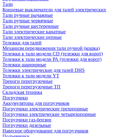
Тали
Концевые выключатели для талей электрических
Тали ручные рычажные
Тали ручные червячные
Тали ручные шестеренные
Тали электрические канатные
Тали электрические цепные
Тележки для талей
Механизм передвижения тали ручной (кошка)
Тележки к тали модели CD (тележки для ворот)
Тележки к тали модели РА (тележки для ворот)
Тележки шарнирные
Тележки электрические для талей DHS
Тележки к тали модели YT
Треноги перегрузочные
Треноги перегрузочные ТП
Складская техника
Погрузчики
Аккумуляторы для погрузчиков
Погрузчики электрические трехопорные
Погрузчики электрические четырехопорные
Погрузчики газ-бензин
Погрузчики дизельные
Навесное оборудование для погрузчиков
Подъемники