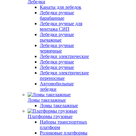
Лебедки
Канаты для лебедок
Лебедки ручные
барабанные
Лебедки ручные для
монтажа СИП
Лебедки ручные
рычажные
Лебедки ручные
червячные
Лебедки электрические
Лебедки ручные
Лебедки ручные
Лебедки электрические
переносные
Автомобильные
лебедки
Ломы такелажные
Ломы такелажные
Платформы грузовые
Наборы транспортных
платформ
Роликовые платформы