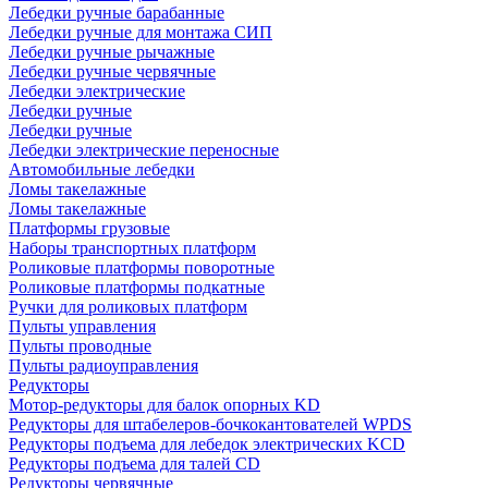
Лебедки ручные барабанные
Лебедки ручные для монтажа СИП
Лебедки ручные рычажные
Лебедки ручные червячные
Лебедки электрические
Лебедки ручные
Лебедки ручные
Лебедки электрические переносные
Автомобильные лебедки
Ломы такелажные
Ломы такелажные
Платформы грузовые
Наборы транспортных платформ
Роликовые платформы поворотные
Роликовые платформы подкатные
Ручки для роликовых платформ
Пульты управления
Пульты проводные
Пульты радиоуправления
Редукторы
Мотор-редукторы для балок опорных KD
Редукторы для штабелеров-бочкокантователей WPDS
Редукторы подъема для лебедок электрических KCD
Редукторы подъема для талей CD
Редукторы червячные