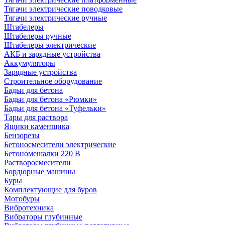
Тягачи электрические поводковые
Тягачи электрические ручные
Штабелеры
Штабелеры ручные
Штабелеры электрические
АКБ и зарядные устройства
Аккумуляторы
Зарядные устройства
Строительное оборудование
Бадьи для бетона
Бадьи для бетона «Рюмки»
Бадьи для бетона «Туфельки»
Тары для раствора
Ящики каменщика
Бензорезы
Бетоносмесители электрические
Бетономешалки 220 В
Растворосмесители
Бордюрные машины
Буры
Комплектующие для буров
Мотобуры
Вибротехника
Вибраторы глубинные