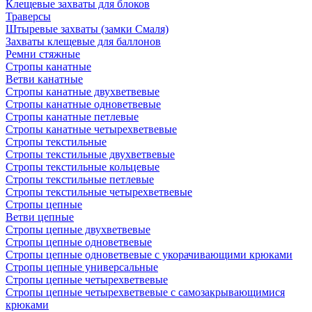
Клещевые захваты для блоков
Траверсы
Штыревые захваты (замки Смаля)
Захваты клещевые для баллонов
Ремни стяжные
Стропы канатные
Ветви канатные
Стропы канатные двухветвевые
Стропы канатные одноветвевые
Стропы канатные петлевые
Стропы канатные четырехветвевые
Стропы текстильные
Стропы текстильные двухветвевые
Стропы текстильные кольцевые
Стропы текстильные петлевые
Стропы текстильные четырехветвевые
Стропы цепные
Ветви цепные
Стропы цепные двухветвевые
Стропы цепные одноветвевые
Стропы цепные одноветвевые с укорачивающими крюками
Стропы цепные универсальные
Стропы цепные четырехветвевые
Стропы цепные четырехветвевые с самозакрывающимися
крюками