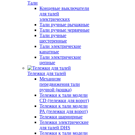
Тали
Концевые выключатели
для талей
электрических
Тали ручные рычажные
Тали ручные червячные
Тали ручные
шестеренные
Тали электрические
канатные
Тали электрические
цепные
Тележки для талей
Механизм
передвижения тали
ручной (кошка)
Тележки к тали модели
CD (тележки для ворот)
Тележки к тали модели
РА (тележки для ворот)
Тележки шарнирные
Тележки электрические
для талей DHS
Тележки к тали модели