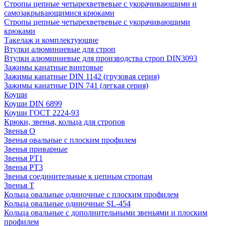
Стропы цепные четырехветвевые с укорачивающими и
самозакрывающимися крюками
Стропы цепные четырехветвевые с укорачивающими
крюками
Такелаж и комплектующие
Втулки алюминиевые для строп
Втулки алюминиевые для производства строп DIN3093
Зажимы канатные винтовые
Зажимы канатные DIN 1142 (грузовая серия)
Зажимы канатные DIN 741 (легкая серия)
Коуши
Коуши DIN 6899
Коуши ГОСТ 2224-93
Крюки, звенья, кольца для стропов
Звенья О
Звенья овальные с плоским профилем
Звенья приварные
Звенья РТ1
Звенья РТ3
Звенья соединительные к цепным стропам
Звенья Т
Кольца овальные одиночные c плоским профилем
Кольца овальные одиночные SL-454
Кольца овальные с дополнительными звеньями и плоским
профилем