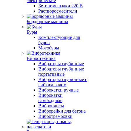
электрические
Бетономешалки 220 В
Растворосмесители
Бордюрные машины
Буры
Комплектующие для
буров
Мотобуры
Вибротехника
Вибраторы глубинные
Вибраторы глубинные
портативные
Вибраторы глубинные с
гибким валом
Виброкатки ручные
Виброкатки
самоходные
Виброплиты
Виброрейки для бетона
Вибротрамбовки