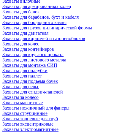
Захваты вилочные
Захваты для армированных колец
Захваты для балок
Захваты для барабанов, бухт и кабеля
Захваты для бордюрного камня
Захваты для грузов цилиндрической формы
Захваты для двигателя
Захваты для кирпичей и газопеноблоков
Захваты для колес
Захваты для контейнеров
Захваты для круглого проката
Захваты для листового металла
Захваты для монтажа СИП
Захваты для опалубки
Захваты для паллет
Захваты для подъема бочек
Захваты для рельс
Захваты для сэндвич-панелей
Захваты за колесо
Захваты магнитные
Захваты ножничный для фанеры
Захваты струбцинные
Захваты торцевые для труб
Захваты эксцентриковые
Захваты электромагнитные