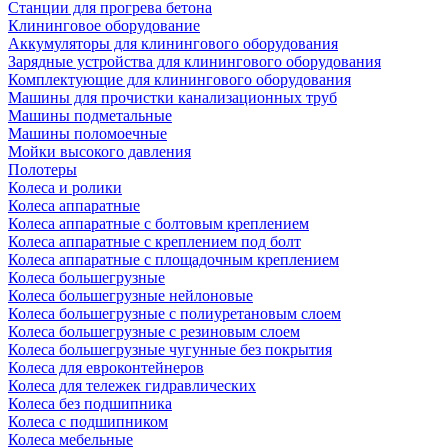
Станции для прогрева бетона
Клининговое оборудование
Аккумуляторы для клинингового оборудования
Зарядные устройства для клинингового оборудования
Комплектующие для клинингового оборудования
Машины для прочистки канализационных труб
Машины подметальные
Машины поломоечные
Мойки высокого давления
Полотеры
Колеса и ролики
Колеса аппаратные
Колеса аппаратные с болтовым креплением
Колеса аппаратные с креплением под болт
Колеса аппаратные с площадочным креплением
Колеса большегрузные
Колеса большегрузные нейлоновые
Колеса большегрузные с полиуретановым слоем
Колеса большегрузные с резиновым слоем
Колеса большегрузные чугунные без покрытия
Колеса для евроконтейнеров
Колеса для тележек гидравлических
Колеса без подшипника
Колеса с подшипником
Колеса мебельные