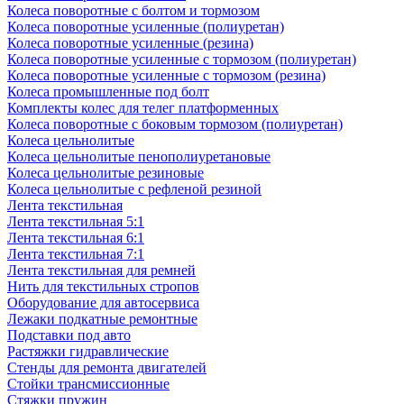
Колеса поворотные с болтом и тормозом
Колеса поворотные усиленные (полиуретан)
Колеса поворотные усиленные (резина)
Колеса поворотные усиленные с тормозом (полиуретан)
Колеса поворотные усиленные с тормозом (резина)
Колеса промышленные под болт
Комплекты колес для телег платформенных
Колеса поворотные c боковым тормозом (полиуретан)
Колеса цельнолитые
Колеса цельнолитые пенополиуретановые
Колеса цельнолитые резиновые
Колеса цельнолитые с рефленой резиной
Лента текстильная
Лента текстильная 5:1
Лента текстильная 6:1
Лента текстильная 7:1
Лента текстильная для ремней
Нить для текстильных стропов
Оборудование для автосервиса
Лежаки подкатные ремонтные
Подставки под авто
Растяжки гидравлические
Стенды для ремонта двигателей
Стойки трансмиссионные
Стяжки пружин