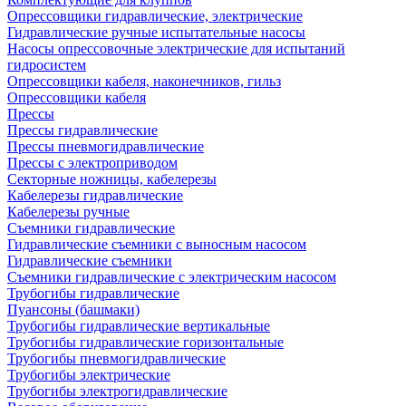
Опрессовщики гидравлические, электрические
Гидравлические ручные испытательные насосы
Насосы опрессовочные электрические для испытаний
гидросистем
Опрессовщики кабеля, наконечников, гильз
Опрессовщики кабеля
Прессы
Прессы гидравлические
Прессы пневмогидравлические
Прессы с электроприводом
Секторные ножницы, кабелерезы
Кабелерезы гидравлические
Кабелерезы ручные
Съемники гидравлические
Гидравлические cъемники с выносным насосом
Гидравлические съемники
Съемники гидравлические с электрическим насосом
Трубогибы гидравлические
Пуансоны (башмаки)
Трубогибы гидравлические вертикальные
Трубогибы гидравлические горизонтальные
Трубогибы пневмогидравлические
Трубогибы электрические
Трубогибы электрогидравлические