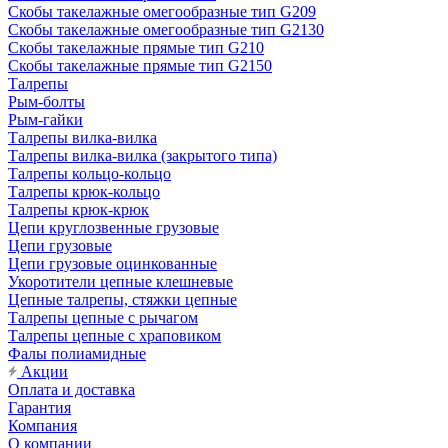
Скобы такелажные омегообразные тип G209
Скобы такелажные омегообразные тип G2130
Скобы такелажные прямые тип G210
Скобы такелажные прямые тип G2150
Талрепы
Рым-болты
Рым-гайки
Талрепы вилка-вилка
Талрепы вилка-вилка (закрытого типа)
Талрепы кольцо-кольцо
Талрепы крюк-кольцо
Талрепы крюк-крюк
Цепи круглозвенные грузовые
Цепи грузовые
Цепи грузовые оцинкованные
Укоротители цепные клешневые
Цепные талрепы, стяжки цепные
Талрепы цепные с рычагом
Талрепы цепные с храповиком
Фалы полиамидные
Акции
Оплата и доставка
Гарантия
Компания
О компании