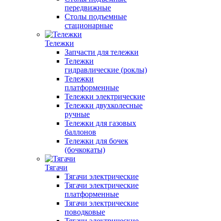
передвижные
Столы подъемные
стационарные
Тележки
Запчасти для тележки
Тележки
гидравлические (роклы)
Тележки
платформенные
Тележки электрические
Тележки двухколесные
ручные
Тележки для газовых
баллонов
Тележки для бочек
(бочкокаты)
Тягачи
Тягачи электрические
Тягачи электрические
платформенные
Тягачи электрические
поводковые
Тягачи электрические