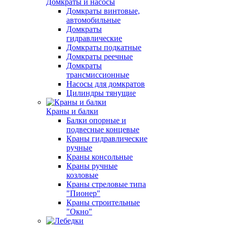
Домкраты и насосы
Домкраты винтовые,
автомобильные
Домкраты
гидравлические
Домкраты подкатные
Домкраты реечные
Домкраты
трансмиссионные
Насосы для домкратов
Цилиндры тянущие
Краны и балки
Балки опорные и
подвесные концевые
Краны гидравлические
ручные
Краны консольные
Краны ручные
козловые
Краны стреловые типа
"Пионер"
Краны строительные
"Окно"