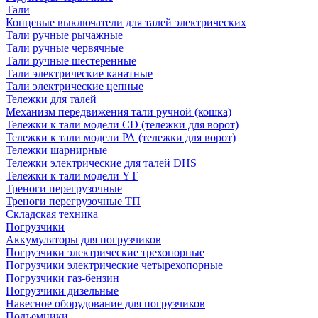
Тали
Концевые выключатели для талей электрических
Тали ручные рычажные
Тали ручные червячные
Тали ручные шестеренные
Тали электрические канатные
Тали электрические цепные
Тележки для талей
Механизм передвижения тали ручной (кошка)
Тележки к тали модели CD (тележки для ворот)
Тележки к тали модели РА (тележки для ворот)
Тележки шарнирные
Тележки электрические для талей DHS
Тележки к тали модели YT
Треноги перегрузочные
Треноги перегрузочные ТП
Складская техника
Погрузчики
Аккумуляторы для погрузчиков
Погрузчики электрические трехопорные
Погрузчики электрические четырехопорные
Погрузчики газ-бензин
Погрузчики дизельные
Навесное оборудование для погрузчиков
Подъемники