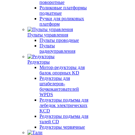
поворотные
Роликовые платформы
подкатные
Ручки для роликовых
платформ
Пульты управления
Пульты проводные
Пульты
радиоуправления
Редукторы
Мотор-редукторы для
балок опорных KD
Редукторы для
штабелеров-
бочкокантователей
WPDS
Редукторы подъема для
лебедок электрических
KCD
Редукторы подъема для
талей CD
Редукторы червячные