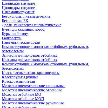
Цилиндры тянущие
Цилиндры тянущие
Пневмоинструмент
Бетоноломы пневматические
Бетоноломы БК
Дрели, гайковерты пневматические
Буры для скальных пород
Буры по бетону
Гайковерты
Пневматические дрели
Комплектующие к молоткам отбойным, рубильным,
бетоноломам
Запчасти для молотков отбойных
Клапаны для молотков отбойных
Комплектующие к молоткам отбойным, рубильным,
бетоноломам
Краскораспылители, краскопульты
Краскопульты ручные
Краскораспылители
Молотки пневматические клепальные
Молотки пневматические отбойные
Молотки отбойные МО
Молотки отбойные МОП
Молотки пневматические рубильные
Молотки рубильные