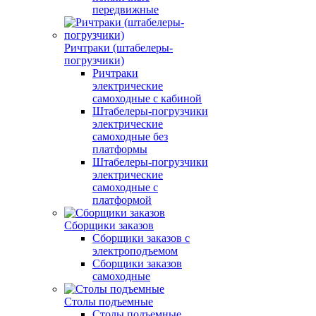
передвижные
Ричтраки (штабелеры-
погрузчики)
Ричтраки
электрические
самоходные с кабиной
Штабелеры-погрузчики
электрические
самоходные без
платформы
Штабелеры-погрузчики
электрические
самоходные с
платформой
Сборщики заказов
Сборщики заказов с
электроподъемом
Сборщики заказов
самоходные
Столы подъемные
Столы подъемные