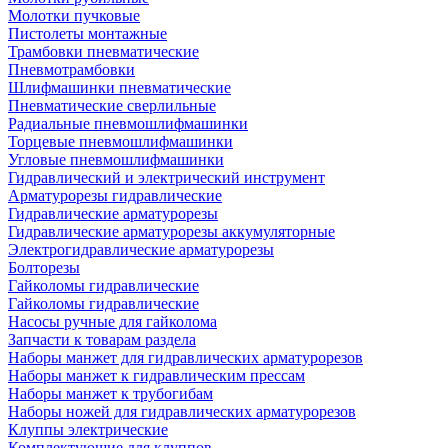
Молотки пучковые
Пистолеты монтажные
Трамбовки пневматические
Пневмотрамбовки
Шлифмашинки пневматические
Пневматические сверлильные
Радиальные пневмошлифмашинки
Торцевые пневмошлифмашинки
Угловые пневмошлифмашинки
Гидравлический и электрический инструмент
Арматурорезы гидравлические
Гидравлические арматурорезы
Гидравлические арматурорезы аккумуляторные
Электрогидравлические арматурорезы
Болторезы
Гайколомы гидравлические
Гайколомы гидравлические
Насосы ручные для гайколома
Запчасти к товарам раздела
Наборы манжет для гидравлических арматурорезов
Наборы манжет к гидравлическим прессам
Наборы манжет к трубогибам
Наборы ножей для гидравлических арматурорезов
Клуппы электрические
Комплектующие для клуппов