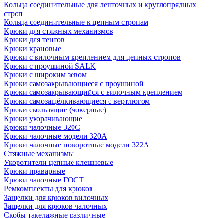
Кольца соединительные для ленточных и круглопрядных
строп
Кольца соединительные к цепным стропам
Крюки для стяжных механизмов
Крюки для тентов
Крюки крановые
Крюки с вилочным креплением для цепных стропов
Крюки с проушиной SALK
Крюки с широким зевом
Крюки самозакрывающиеся с проушиной
Крюки самозакрывающийся с вилочным креплением
Крюки самозащёлкивающиеся с вертлюгом
Крюки скользящие (чокерные)
Крюки укорачивающие
Крюки чалочные 320C
Крюки чалочные модели 320А
Крюки чалочные поворотные модели 322А
Стяжные механизмы
Укоротители цепные клешневые
Крюки праварные
Крюки чалочные ГОСТ
Ремкомплекты для крюков
Защелки для крюков вилочных
Защелки для крюков чалочных
Скобы такелажные различные