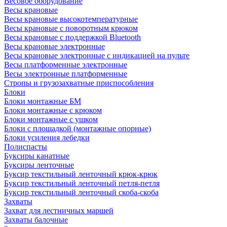
Весовое оборудование
Весы крановые
Весы крановые высокотемпературные
Весы крановые с поворотным крюком
Весы крановые с поддержкой Bluetooth
Весы крановые электронные
Весы крановые электронные с индикацией на пульте
Весы платформенные электронные
Весы электронные платформенные
Стропы и грузозахватные приспособления
Блоки
Блоки монтажные БМ
Блоки монтажные с крюком
Блоки монтажные с ушком
Блоки с площадкой (монтажные опорные)
Блоки усиления лебедки
Полиспасты
Буксиры канатные
Буксиры ленточные
Буксир текстильный ленточный крюк-крюк
Буксир текстильный ленточный петля-петля
Буксир текстильный ленточный скоба-скоба
Захваты
Захват для лестничных маршей
Захваты балочные