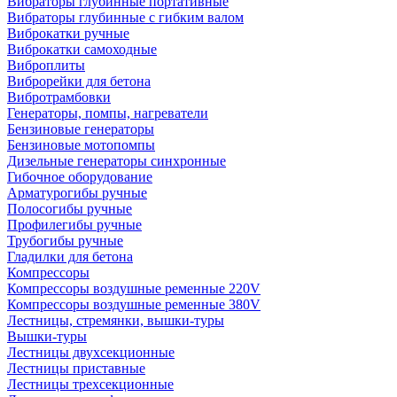
Вибраторы глубинные портативные
Вибраторы глубинные с гибким валом
Виброкатки ручные
Виброкатки самоходные
Виброплиты
Виброрейки для бетона
Вибротрамбовки
Генераторы, помпы, нагреватели
Бензиновые генераторы
Бензиновые мотопомпы
Дизельные генераторы синхронные
Гибочное оборудование
Арматурогибы ручные
Полосогибы ручные
Профилегибы ручные
Трубогибы ручные
Гладилки для бетона
Компрессоры
Компрессоры воздушные ременные 220V
Компрессоры воздушные ременные 380V
Лестницы, стремянки, вышки-туры
Вышки-туры
Лестницы двухсекционные
Лестницы приставные
Лестницы трехсекционные